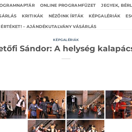
OGRAMNAPTÁR
ONLINE PROGRAMFÜZET
JEGYEK, BÉR
SÁRLÁS
KRITIKÁK
NÉZŐINK ÍRTÁK
KÉPGALÉRIÁK
ES
ÉRTÉKET! – AJÁNDÉKUTALVÁNY VÁSÁRLÁS
KÉPGALÉRIÁK
etőfi Sándor: A helység kalapác