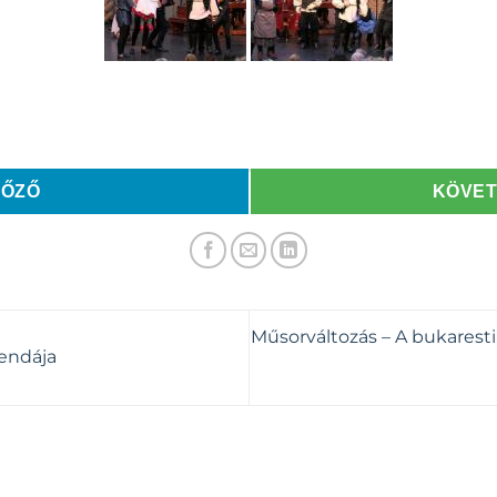
LŐZŐ
KÖVE
Műsorváltozás – A bukaresti
gendája