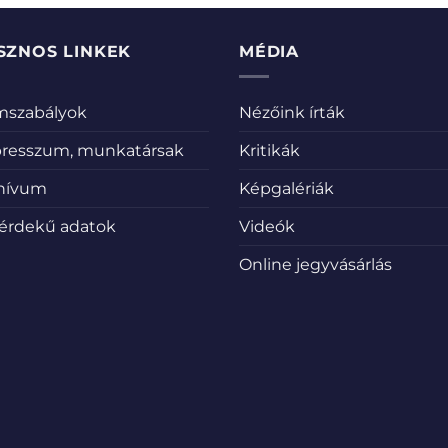
SZNOS LINKEK
MÉDIA
emszabályok
Nézőink írták
resszum, munkatársak
Kritikák
hívum
Képgalériák
érdekű adatok
Videók
Online jegyvásárlás