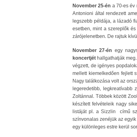
November 25-én
a 70-es év 
Antonioni által rendezett ame
legszebb példája, a lázadó f
esetben, mint a szereplők és
zárójelenetben. De rajtuk kív
November 27-én
egy nagy
koncertjét
hallgathatják meg.
végzett, de igényes popdaloka
mellett kiemelkedően fejlett 
Nagy találkozása volt az orsz
legeredetibb, legkreatívabb 
Zoltánnal. Többek között Zoo
készített felvételeik nagy si
listáját pl. a Sizzlin című 
színvonalas zenéjük az egyik 
egy különleges estre kerül 