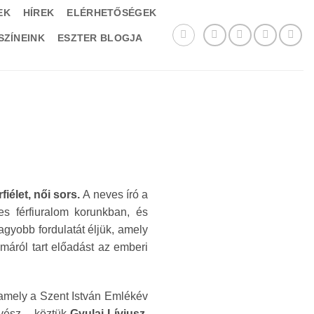
EK
HÍREK
ELÉRHETŐSÉGEK
SZÍNEINK
ESZTER BLOGJA
fiélet, női sors.
A neves író a
s férfiuralom korunkban, és
agyobb fordulatát éljük, amely
témáról tart előadást az emberi
 amely a Szent István Emlékév
űvész – köztük
Gyulai Líviusz,