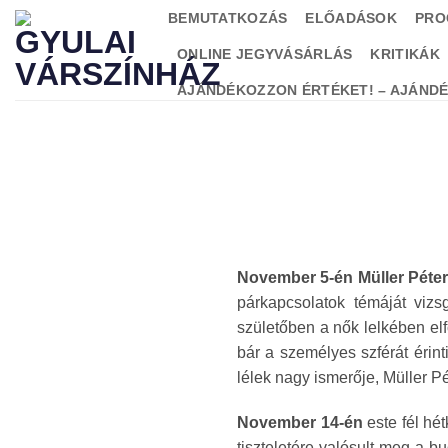
Skip
BEMUTATKOZÁS
ELŐADÁSOK
PRO
to
ONLINE JEGYVÁSÁRLÁS
KRITIKÁK
content
AJÁNDÉKOZZON ÉRTÉKET! – AJÁND
November 5-én Müller Péter
párkapcsolatok témáját viz
születőben a nők lelkében elf
bár a személyes szférát érinti
lélek nagy ismerője, Müller 
November 14-én
este fél hé
tiszteletére valósult meg a 