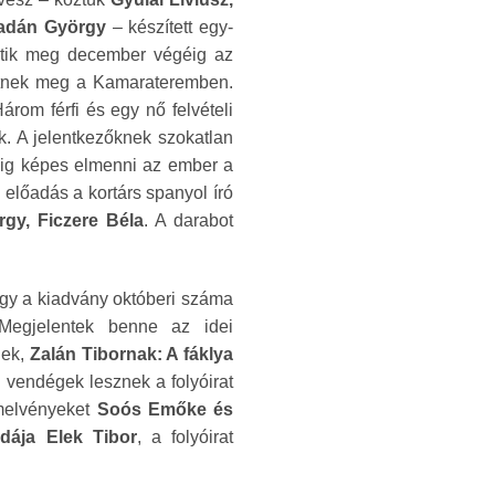
madán György
– készített egy-
hetik meg december végéig az
etnek meg a Kamarateremben.
árom férfi és egy nő felvételi
k. A jelentkezőknek szokatlan
dig képes elmenni az ember a
s előadás a kortárs spanyol író
gy, Ficzere Béla
. A darabot
ogy a kiadvány októberi száma
 Megjelentek benne az idei
nek,
Zalán Tibornak: A fáklya
n vendégek lesznek a folyóirat
emelvényeket
Soós Emőke és
dája Elek Tibor
, a folyóirat