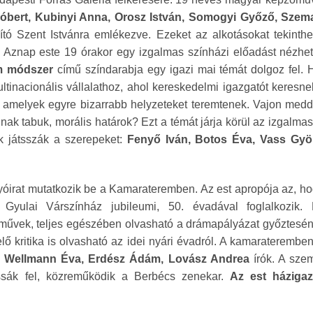
Róbert, Kubinyi Anna, Orosz István, Somogyi Győző, Sze
ító Szent Istvánra emlékezve. Ezeket az alkotásokat tekint
. Aznap este 19 órakor egy izgalmas színházi előadást nézh
lm módszer
című színdarabja egy igazi mai témát dolgoz fel. H
ltinacionális vállalathoz, ahol kereskedelmi igazgatót keresne
k, amelyek egyre bizarrabb helyzeteket teremtenek. Vajon med
nnak tabuk, morális határok? Ezt a témát járja körül az izgalma
k játsszák a szerepeket:
Fenyő Iván, Botos Éva, Vass Györ
yóirat mutatkozik be a Kamarateremben. Az est apropója az, h
 Gyulai Várszínház jubileumi, 50. évadával foglalkozik.
 művek, teljes egészében olvasható a drámapályázat győztesé
lő kritika is olvasható az idei nyári évadról. A kamaraterembe
s Wellmann Éva,
Erdész Ádám, Lovász Andrea
írók. A sz
sák fel, közreműködik a Berbécs zenekar.
Az est házigaz