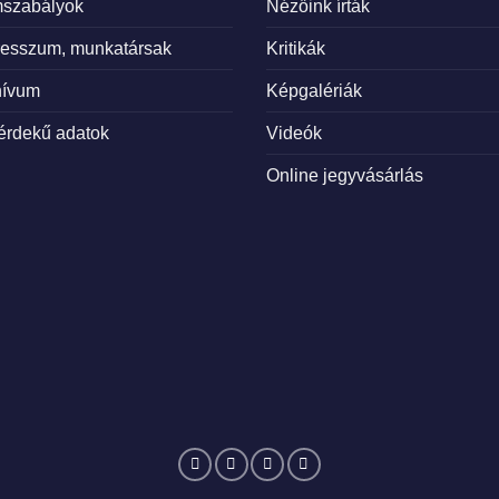
mszabályok
Nézőink írták
resszum, munkatársak
Kritikák
hívum
Képgalériák
érdekű adatok
Videók
Online jegyvásárlás