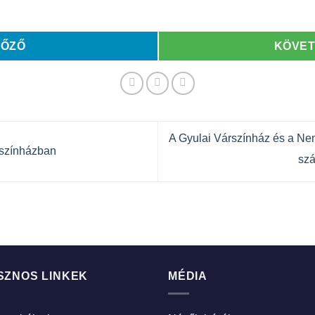
LŐZŐ
KÖVE
A Gyulai Várszínház és a Ne
színházban
szá
SZNOS LINKEK
MÉDIA