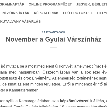
GRAMNAPTÁR
ONLINE PROGRAMFÜZET
JEGYEK, BÉRLET
NÉZŐINK ÍRTÁK
KÉPGALÉRIÁK
ESŐ PROTOKOLL
HELY
ÉKUTALVÁNY VÁSÁRLÁS
SAJTÓANYAGOK
November a Gyulai Várszínház
író mutatja be a most megjelent új könyvét, amelynek címe:
Fér
sgálja meg napjainkban. Összeomlásban van a sok ezer éve
ojtott igazi és örök Én-élmény. Az emberiség történetének legn
, de kihat az élet minden területére. Erről a mindenkit érintő 
Péter a Kamarateremben.
tkor nyílik a Kamaragalériában az a
képzőművészeti kiállítás
,
budapesti Forrás Galéria felkérésére. 19 neves magyar képzőm