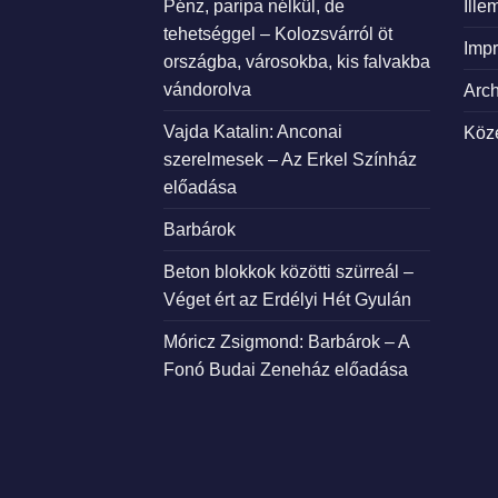
Pénz, paripa nélkül, de
Ille
tehetséggel – Kolozsvárról öt
Imp
országba, városokba, kis falvakba
vándorolva
Arc
Vajda Katalin: Anconai
Köz
szerelmesek – Az Erkel Színház
előadása
Barbárok
Beton blokkok közötti szürreál –
Véget ért az Erdélyi Hét Gyulán
Móricz Zsigmond: Barbárok – A
Fonó Budai Zeneház előadása