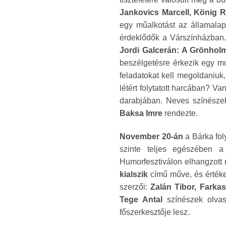
Jankovics Marcell, König 
egy műalkotást az államalap
érdeklődők a Várszínházban
Jordi Galcerán: A Grönho
beszélgetésre érkezik egy mu
feladatokat kell megoldaniu
létért folytatott harcában? Va
darabjában. Neves színésze
Baksa Imre
rendezte.
November 20-án
a Bárka fol
szinte teljes egészében a
Humorfesztiválon elhangzott
kialszik
című műve, és értéke
szerzői:
Zalán Tibor, Farka
Tege Antal
színészek olvas
főszerkesztője lesz.