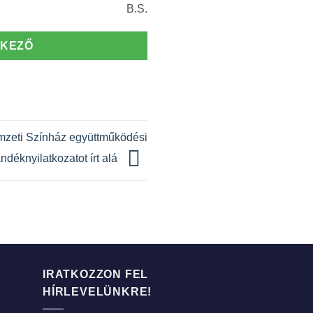
B.S.
TKEZŐ
mzeti Színház együttműködési
ndéknyilatkozatot írt alá
IRATKOZZON FEL
HÍRLEVELÜNKRE!