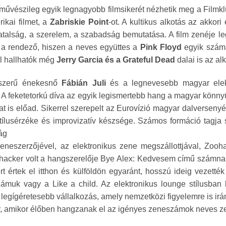
művészileg egyik legnagyobb filmsikerét nézhetik meg a Filmk
rikai filmet, a
Zabriskie Point
-ot. A kultikus alkotás az akkori
iatalság, a szerelem, a szabadság bemutatása. A film zenéje l
 a rendező, hiszen a neves együttes a
Pink Floyd
egyik száma
ül hallhatók még
Jerry Garcia és a Grateful Dead
dalai is az al
szerű énekesnő
Fábián Juli
és a legnevesebb magyar ele
 A feketetorkú díva az egyik legismertebb hang a magyar könny
t is előad. Sikerrel szerepelt az Eurovízió magyar dalversenyén
stílusérzéke és improvizatív készsége. Számos formáció tagja s
ág
zeneszerzőjével, az elektronikus zene megszállottjával, Zooha
hacker volt a hangszerelője Bye Alex: Kedvesem című számnak
kert értek el itthon és külföldön egyaránt, hosszú ideig veze
számuk vagy a Like a child. Az elektronikus lounge stílusban
legígéretesebb vállalkozás, amely nemzetközi figyelemre is irán
sor, amikor élőben hangzanak el az igényes zeneszámok neves