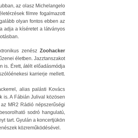
lubban, az olasz Michelangelo
 életérzések filmre fogalmazott
egalább olyan fontos ebben az
 adja a kíséretet a látványos
kotásban.
ktronikus zenész
Zoohacker
űzenei életben. Jazztanszakot
 is. Érett, átélt előadásmódja
zólóénekesi karrierje mellett.
ckerrel, alias palásti Kovács
 is. A Fábián Julival közösen
tték az MR2 Rádió népszerűségi
 besorolható sodró hangulatú,
yt tart. Gyulán a koncertjükön
 zenészek közreműködésével.