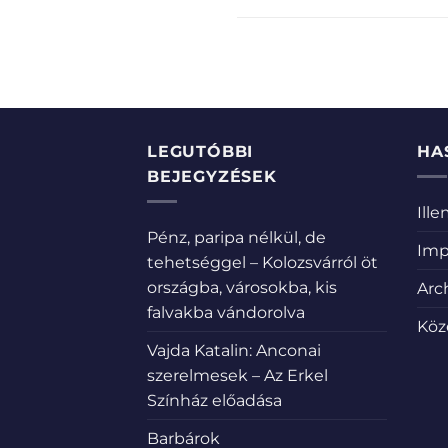
LEGUTÓBBI
HA
BEJEGYZÉSEK
Ill
Pénz, paripa nélkül, de
Imp
tehetséggel – Kolozsvárról öt
országba, városokba, kis
Arc
falvakba vándorolva
Köz
Vajda Katalin: Anconai
szerelmesek – Az Erkel
Színház előadása
Barbárok