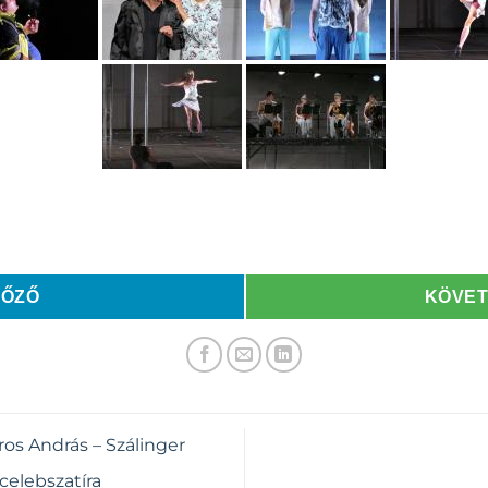
LŐZŐ
KÖVE
os András – Szálinger
 celebszatíra