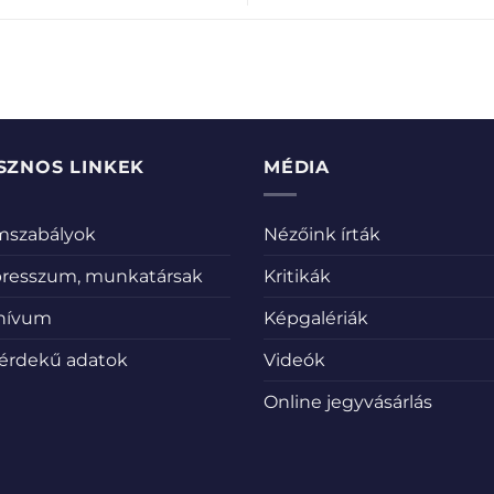
SZNOS LINKEK
MÉDIA
emszabályok
Nézőink írták
resszum, munkatársak
Kritikák
hívum
Képgalériák
érdekű adatok
Videók
Online jegyvásárlás