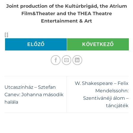
Joint production of the Kultúrbrigád, the Atrium
Film&Theater
and the THEA Theatre
Entertainment & Art
[:]
ELŐZŐ
KÖVETKEZŐ
W. Shakespeare – Felix
Utcaszínház – Sztefan
Mendelssohn:
Canev: Johanna második
Szentivánéji álom –
halála
táncjáték