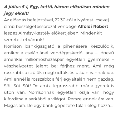
A július 5-i, Egy, kettő, három előadásra minden
jegy elkelt!
Az előadás befejeztével, 22:30-tól a Nyáresti csevej
című beszélgetéssorozat vendége
Alföldi Róbert
lesz az Almásy-kastély előkertjében. Mindenkit
szeretettel várunk!
Norrison bankigazgató a pihenésére készülődik,
amikor a családjánál vendégeskedő lány – jónevű
amerikai milliomosházaspár egyetlen gyermeke –
vészhelyzetet jelent be: férjhez ment. Ami még
rosszabb: a szülők megtudták, és útban vannak ide.
Ami ennél is rosszabb: a férj egyáltalán nem gazdag.
Sőt. Sőt. Sőt! De ami a legrosszabb: már a gyerek is
úton van. Norrisonnak egyetlen órája van, hogy
kifordítsa a sarkából a világot. Persze ennek ára van.
Magas ára. De egy bank gépezete talán elég hozzá…