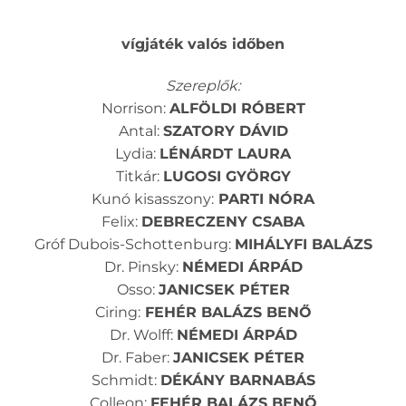
vígjáték valós időben
Szereplők:
Norrison:
ALFÖLDI RÓBERT
Antal:
SZATORY DÁVID
Lydia:
LÉNÁRDT LAURA
Titkár:
LUGOSI GYÖRGY
Kunó kisasszony:
PARTI NÓRA
Felix:
DEBRECZENY CSABA
Gróf Dubois-Schottenburg:
MIHÁLYFI BALÁZS
Dr. Pinsky:
NÉMEDI ÁRPÁD
Osso:
JANICSEK PÉTER
Ciring:
FEHÉR BALÁZS BENŐ
Dr. Wolff:
NÉMEDI ÁRPÁD
Dr. Faber:
JANICSEK PÉTER
Schmidt:
DÉKÁNY BARNABÁS
Colleon:
FEHÉR BALÁZS BENŐ