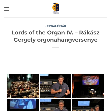
Skip
to
content
KÉPGALÉRIÁK
Lords of the Organ IV. – Rákász
Gergely orgonahangversenye