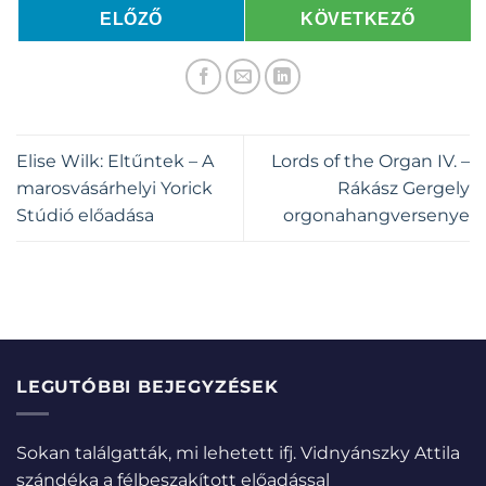
ELŐZŐ
KÖVETKEZŐ
Elise Wilk: Eltűntek – A
Lords of the Organ IV. –
marosvásárhelyi Yorick
Rákász Gergely
Stúdió előadása
orgonahangversenye
LEGUTÓBBI BEJEGYZÉSEK
Sokan találgatták, mi lehetett ifj. Vidnyánszky Attila
szándéka a félbeszakított előadással