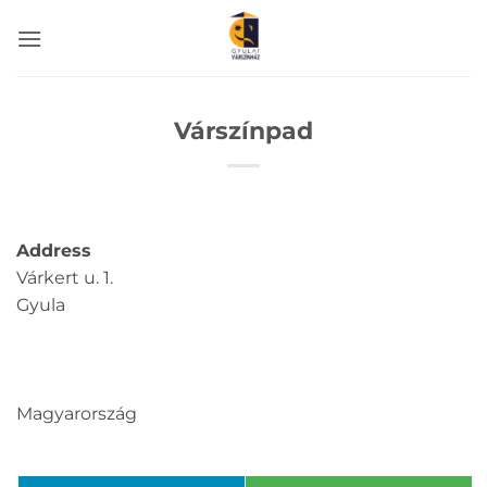
Skip
to
content
Várszínpad
Address
Várkert u. 1.
Gyula
Magyarország