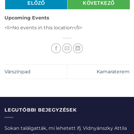
ELŐZŐ
KÖVETKEZŐ
Upcoming Events
<li>No events in this location</li>
Várszínpad
Kamaraterem
LEGUTÓBBI BEJEGYZÉSEK
Sokan találgatták, mi lehetett ifj. Vidnyánszky Attila