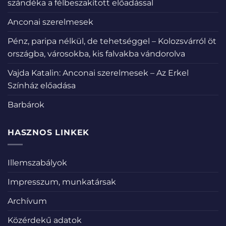
szándéka a félbeszakított előadással
Anconai szerelmesek
Pénz, paripa nélkül, de tehetséggel – Kolozsvárról öt
országba, városokba, kis falvakba vándorolva
Vajda Katalin: Anconai szerelmesek – Az Erkel
Színház előadása
Barbárok
HASZNOS LINKEK
Illemszabályok
Impresszum, munkatársak
Archívum
Közérdekű adatok