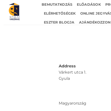
Skip
BEMUTATKOZÁS
ELŐADÁSOK
PR
to
ELÉRHETŐSÉGEK
ONLINE JEGYVÁ
content
ESZTER BLOGJA
AJÁNDÉKOZZON 
Address
Várkert utca 1.
Gyula
Magyarország