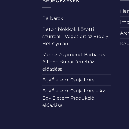
BEJEGYZÉSEK
Ill
Barbárok
Imp
Beton blokkok közötti
Arc
szürreál – Véget ért az Erdélyi
Hét Gyulán
Köz
Móricz Zsigmond: Barbárok –
A Fonó Budai Zeneház
előadása
EgyÉletem: Csuja Imre
EgyÉletem: Csuja Imre – Az
Egy Életem Produkció
előadása