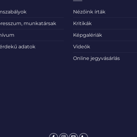
emszabályok
Nézőink írták
resszum, munkatársak
Kritikák
hívum
Képgalériák
érdekű adatok
Videók
Online jegyvásárlás