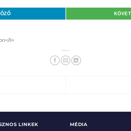
LŐZŐ
KÖVE
on</li>
SZNOS LINKEK
MÉDIA