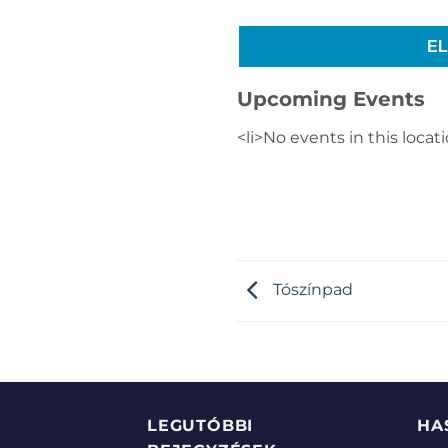
E
Upcoming Events
<li>No events in this locati
Tószínpad
LEGUTÓBBI
HA