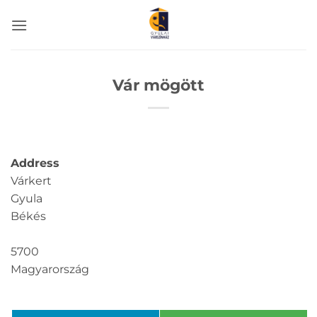
Skip
to
content
Vár mögött
Address
Várkert
Gyula
Békés
5700
Magyarország