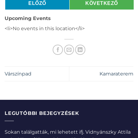
ELŐZŐ
KÖVETKEZŐ
Upcoming Events
<li>No events in this location</li>
Várszínpad
Kamaraterem
LEGUTÓBBI BEJEGYZÉSEK
Sokan találgatták, mi lehetett ifj. Vidnyánszky Attila