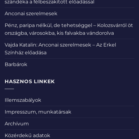
szándéka a félbeszakított előadással
Anconai szerelmesek
Pénz, paripa nélkül, de tehetséggel – Kolozsvárról öt
országba, városokba, kis falvakba vándorolva
Vajda Katalin: Anconai szerelmesek – Az Erkel
Színház előadása
Barbárok
HASZNOS LINKEK
Illemszabályok
Impresszum, munkatársak
Archívum
Közérdekű adatok