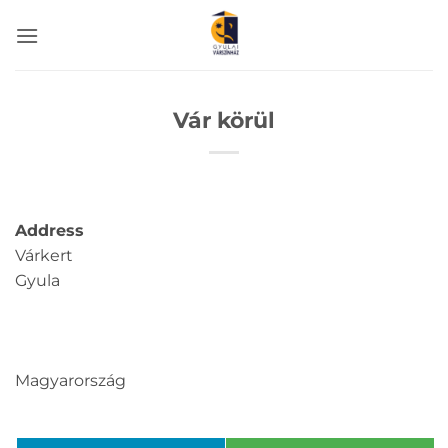
Skip
to
content
Vár körül
Address
Várkert
Gyula
Magyarország