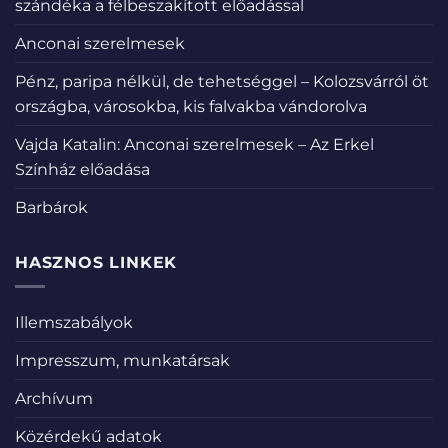
szándéka a félbeszakított előadással
Anconai szerelmesek
Pénz, paripa nélkül, de tehetséggel – Kolozsvárról öt
országba, városokba, kis falvakba vándorolva
Vajda Katalin: Anconai szerelmesek – Az Erkel
Színház előadása
Barbárok
HASZNOS LINKEK
Illemszabályok
Impresszum, munkatársak
Archívum
Közérdekű adatok