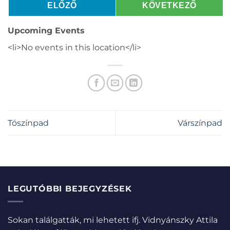
ELŐZŐ
KÖVETKEZŐ
Upcoming Events
<li>No events in this location</li>
Tószínpad
Várszínpad
LEGUTÓBBI BEJEGYZÉSEK
Sokan találgatták, mi lehetett ifj. Vidnyánszky Attila