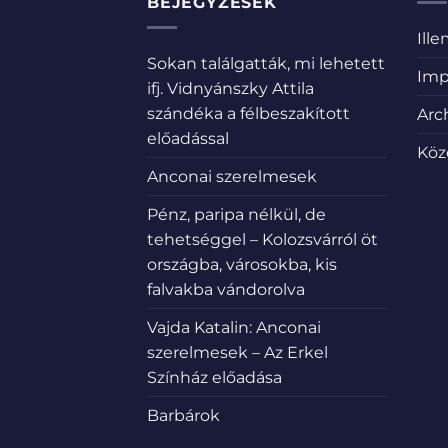
BEJEGYZÉSEK
Ill
Sokan találgatták, mi lehetett
Imp
ifj. Vidnyánszky Attila
szándéka a félbeszakított
Arc
előadással
Köz
Anconai szerelmesek
Pénz, paripa nélkül, de
tehetséggel – Kolozsvárról öt
országba, városokba, kis
falvakba vándorolva
Vajda Katalin: Anconai
szerelmesek – Az Erkel
Színház előadása
Barbárok