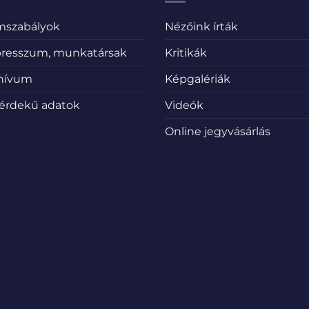
emszabályok
Nézőink írták
resszum, munkatársak
Kritikák
hívum
Képgalériák
érdekű adatok
Videók
Online jegyvásárlás