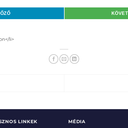
LŐZŐ
KÖVE
on</li>
SZNOS LINKEK
MÉDIA