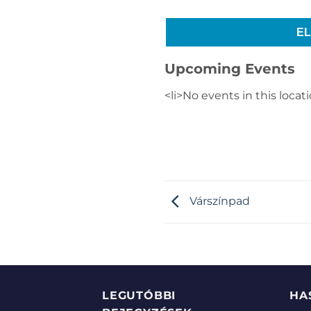
E
Upcoming Events
<li>No events in this locati
Várszínpad
LEGUTÓBBI
HA