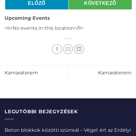
ELŐZŐ
KÖVETKEZŐ
Upcoming Events
<li>No events in this location</li>
Kamaraterem
Kamaraterem
LEGUTÓBBI BEJEGYZÉSEK
Beton blokkok közötti szürreál – Véget ért az Erdélyi