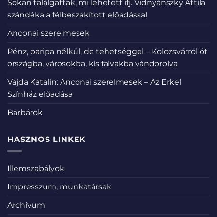
Sokan találgatták, mi lehetett ifj. Vidnyánszky Attila
szándéka a félbeszakított előadással
Anconai szerelmesek
Pénz, paripa nélkül, de tehetséggel – Kolozsvárról öt
országba, városokba, kis falvakba vándorolva
Vajda Katalin: Anconai szerelmesek – Az Erkel
Színház előadása
Barbárok
HASZNOS LINKEK
Illemszabályok
Impresszum, munkatársak
Archívum