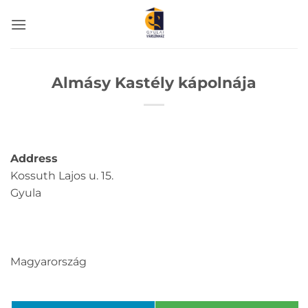
Skip
to
content
Almásy Kastély kápolnája
Address
Kossuth Lajos u. 15.
Gyula
Magyarország