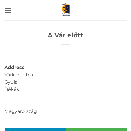
Skip
to
content
A Vár előtt
Address
Várkert utca 1.
Gyula
Békés
Magyarország