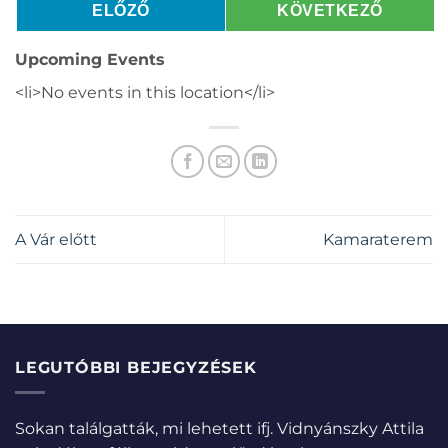
ELŐZŐ
KÖVETKEZŐ
Upcoming Events
<li>No events in this location</li>
A Vár előtt
Kamaraterem
LEGUTÓBBI BEJEGYZÉSEK
Sokan találgatták, mi lehetett ifj. Vidnyánszky Attila