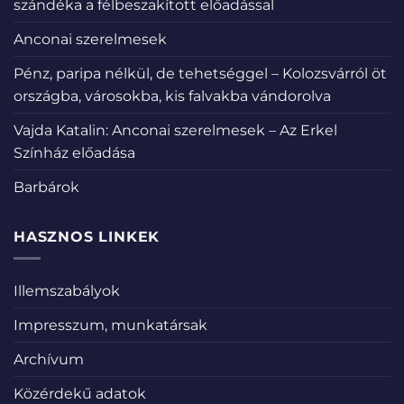
szándéka a félbeszakított előadással
Anconai szerelmesek
Pénz, paripa nélkül, de tehetséggel – Kolozsvárról öt
országba, városokba, kis falvakba vándorolva
Vajda Katalin: Anconai szerelmesek – Az Erkel
Színház előadása
Barbárok
HASZNOS LINKEK
Illemszabályok
Impresszum, munkatársak
Archívum
Közérdekű adatok