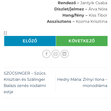
Rendező –
Jantyik Csaba
Díszlet/jelmez –
Árva Nóra
Hang/fény –
Kiss Tibor
Asszisztens –
Kozma Krisztina
[:]
ELŐZŐ
KÖVETKEZŐ
SZŰCSINGER – Szűcs
Krisztián és Szálinger
Hedry Mária: Zrínyi Ilona –
Balázs zenés irodalmi
monodráma
estje