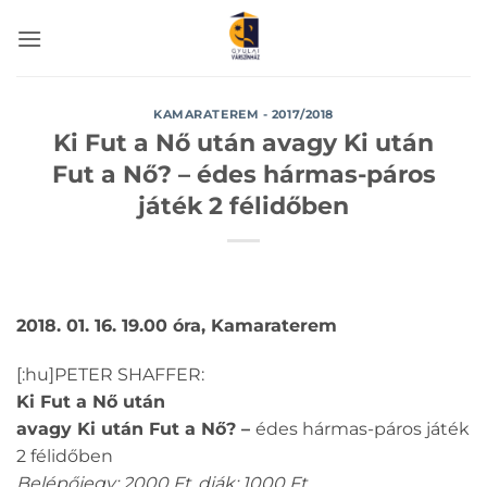
Skip
to
content
KAMARATEREM - 2017/2018
Ki Fut a Nő után avagy Ki után
Fut a Nő? – édes hármas-páros
játék 2 félidőben
2018. 01. 16. 19.00 óra, Kamaraterem
[:hu]PETER SHAFFER:
Ki Fut a Nő után
avagy Ki után Fut a Nő?
–
édes hármas-páros játék
2 félidőben
Belépőjegy: 2000 Ft, diák: 1000 Ft