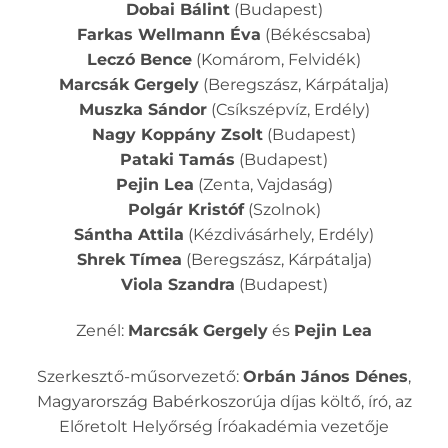
Dobai Bálint
(Budapest)
Farkas Wellmann Éva
(Békéscsaba)
Leczó Bence
(Komárom, Felvidék)
Marcsák Gergely
(Beregszász, Kárpátalja)
Muszka Sándor
(Csíkszépvíz, Erdély)
Nagy Koppány Zsolt
(Budapest)
Pataki Tamás
(Budapest)
Pejin Lea
(Zenta, Vajdaság)
Polgár Kristóf
(Szolnok)
Sántha Attila
(Kézdivásárhely, Erdély)
Shrek Tímea
(Beregszász, Kárpátalja)
Viola Szandra
(Budapest)
Zenél:
Marcsák Gergely
és
Pejin Lea
Szerkesztő-műsorvezető:
Orbán János Dénes
,
Magyarország Babérkoszorúja díjas költő, író, az
Előretolt Helyőrség Íróakadémia vezetője