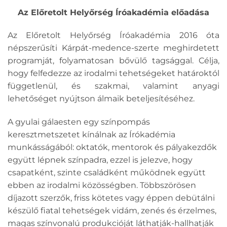
Az Előretolt Helyőrség Íróakadémia előadása
Az Előretolt Helyőrség Íróakadémia 2016 óta
népszerűsíti Kárpát-medence-szerte meghirdetett
programját, folyamatosan bővülő tagsággal. Célja,
hogy felfedezze az irodalmi tehetségeket határoktól
függetlenül, és szakmai, valamint anyagi
lehetőséget nyújtson álmaik beteljesítéséhez.
A gyulai gálaesten egy színpompás
keresztmetszetet kínálnak az Írókadémia
munkásságából: oktatók, mentorok és pályakezdők
együtt lépnek színpadra, ezzel is jelezve, hogy
csapatként, szinte családként működnek együtt
ebben az irodalmi közösségben. Többszörösen
díjazott szerzők, friss kötetes vagy éppen debütálni
készülő fiatal tehetségek vidám, zenés és érzelmes,
magas színvonalú produkcióját láthatják-hallhatják