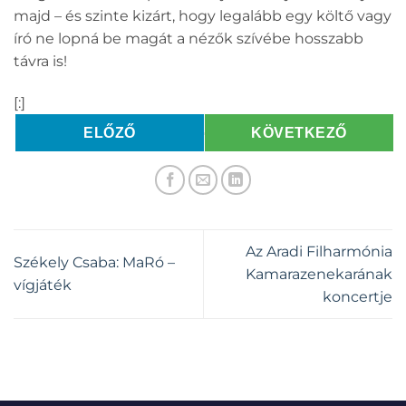
majd – és szinte kizárt, hogy legalább egy költő vagy
író ne lopná be magát a nézők szívébe hosszabb
távra is!
[:]
ELŐZŐ
KÖVETKEZŐ
Az Aradi Filharmónia
Székely Csaba: MaRó –
Kamarazenekarának
vígjáték
koncertje