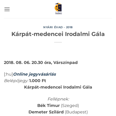
Skip
to
content
NYÁRI ÉVAD - 2018
Kárpát-medencei Irodalmi Gála
2018. 08. 06. 20.30 óra, Várszínpad
[:hu]
Online jegyvásárlás
Belépőjegy:
1.000 Ft
Kárpát-medencei Irodalmi Gála
Fellépnek:
Bék Timur
(Szeged)
Demeter Szilárd
(Budapest)