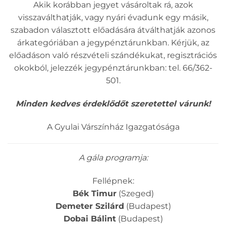
Akik korábban jegyet vásároltak rá, azok
visszaválthatják, vagy nyári évadunk egy másik,
szabadon választott előadására átválthatják azonos
árkategóriában a jegypénztárunkban. Kérjük, az
előadáson való részvételi szándékukat, regisztrációs
okokból, jelezzék jegypénztárunkban: tel. 66/362-
501.
Minden kedves érdeklődőt szeretettel várunk!
A Gyulai Várszínház Igazgatósága
A gála programja:
Fellépnek:
Bék Timur
(Szeged)
Demeter Szilárd
(Budapest)
Dobai Bálint
(Budapest)