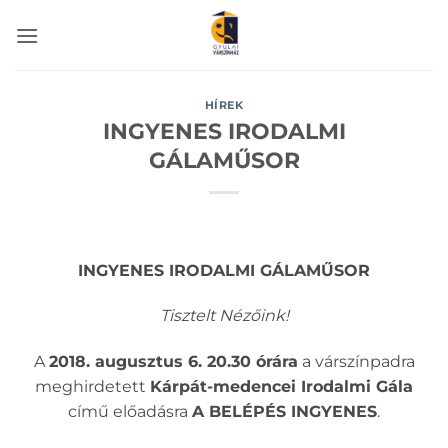
Skip
to
content
HÍREK
INGYENES IRODALMI
GÁLAMŰSOR
INGYENES IRODALMI GÁLAMŰSOR
Tisztelt Nézőink!
A
2018. augusztus 6. 20.30 órára
a várszínpadra
meghirdetett
Kárpát-medencei Irodalmi Gála
című előadásra
A BELÉPÉS INGYENES
.