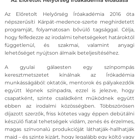
Az Előretolt Helyőrség Íróakadémia előadása
Az Előretolt Helyőrség Íróakadémia 2016 óta
népszerűsíti Kárpát-medence-szerte meghirdetett
programját, folyamatosan bővülő tagsággal. Célja,
hogy felfedezze az irodalmi tehetségeket határoktól
függetlenül, és szakmai, valamint anyagi
lehetőséget nyújtson álmaik beteljesítéséhez.
A gyulai gálaesten egy színpompás
keresztmetszetet kínálnak az Írókadémia
munkásságából: oktatók, mentorok és pályakezdők
együtt lépnek színpadra, ezzel is jelezve, hogy
csapatként, szinte családként működnek együtt
ebben az irodalmi közösségben. Többszörösen
díjazott szerzők, friss kötetes vagy éppen debütálni
készülő fiatal tehetségek vidám, zenés és érzelmes,
magas színvonalú produkcióját láthatják-hallhatják
majd – és szinte kizárt, hogy legalább egy költő vagy