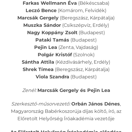
Farkas Wellmann Éva
(Békéscsaba)
Leczó Bence
(Komárom, Felvidék)
Marcsák Gergely
(Beregszász, Kárpátalja)
Muszka Sándor
(Csíkszépvíz, Erdély)
Nagy Koppány Zsolt
(Budapest)
Pataki Tamás
(Budapest)
Pejin Lea
(Zenta, Vajdaság)
Polgár Kristóf
(Szolnok)
Sántha Attila
(Kézdivásárhely, Erdély)
Shrek Tímea
(Beregszász, Kárpátalja)
Viola Szandra
(Budapest)
Zenél:
Marcsák Gergely és Pejin Lea
Szerkesztő-műsorvezető:
Orbán János Dénes
,
Magyarország Babérkoszorúja díjas költő, író, az
Előretolt Helyőrség Íróakadémia vezetője