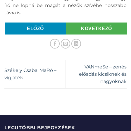
író ne lopná be magát a nézők szívébe hosszabb
távra is!
ELŐZŐ
KÖVETKEZŐ
VANmeSe – zenés
Székely Csaba: MaRó –
előadás kicsiknek és
vígjáték
nagyoknak
LEGUTÓBBI BEJEGYZÉSEK