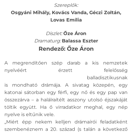
Szereplők:
Osgyáni Mihály, Kovács Vanda, Géczi Zoltán,
Lovas Emília
Díszlet:
Őze Áron
Dramaturg:
Balassa Eszter
Rendező: Őze Áron
A megrendítően szép darab a kis nemzetek
nyelvéért érzett felelősség
balladisztikusnak
is mondható drámája. A sivatag közepén, egy
katonai sátorban egy férfi, egy nő és egy pap van
összezárva – a halálraítélt asszony utolsó éjszakáját
töltik együtt. Ha ő virradatkor meghal, egy nép
nyelve is eltűnik vele.
„Miért épp nekem kelljen drámaírói feladatként
szembenéznem a 20. század (s talán a következő