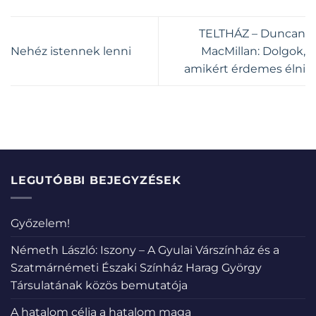
TELTHÁZ – Duncan
Nehéz istennek lenni
MacMillan: Dolgok,
amikért érdemes élni
LEGUTÓBBI BEJEGYZÉSEK
Győzelem!
Németh László: Iszony – A Gyulai Várszínház és a
Szatmárnémeti Északi Színház Harag György
Társulatának közös bemutatója
A hatalom célja a hatalom maga