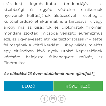
századok) legrohadtabb tendenciájával: a
kisebbségi és egyéb védtelen etnikumok
nyelvének, kultúrájának üldözésével – esetleg a
kultúrahordozó etnikumnak is a kiirtásával -, vagy
ahogy ma az újságírók és diplomaták finoman
mondani szokták (micsoda vérlázító eufemizmus
ez!), az úgynevezett etnikai tisztogatással?” – tette
fel magának a költői kérdést Hubay Miklós, mielőtt
egy eltűnőben lévő nyelv utolsó képviselőinek
kérésére befejezte félbehagyott művét, az
Elnémulást.
Az előadást 16 éven
aluliaknak nem ajánljuk!
[:]
ELŐZŐ
KÖVETKEZŐ