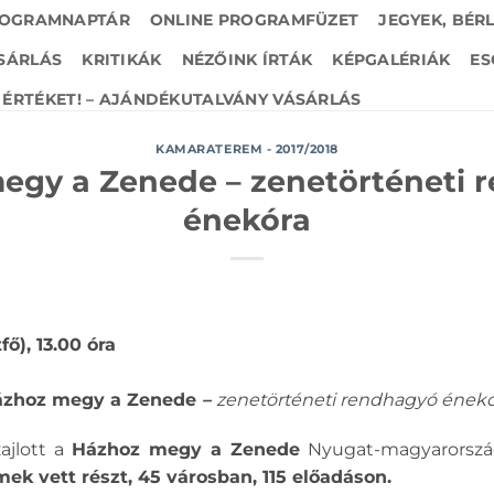
OGRAMNAPTÁR
ONLINE PROGRAMFÜZET
JEGYEK, BÉR
SÁRLÁS
KRITIKÁK
NÉZŐINK ÍRTÁK
KÉPGALÉRIÁK
ES
ÉRTÉKET! – AJÁNDÉKUTALVÁNY VÁSÁRLÁS
KAMARATEREM - 2017/2018
egy a Zenede – zenetörténeti 
énekóra
fő), 13.00 óra
zhoz megy a Zenede
–
zenetörténeti rendhagyó énekó
ajlott a
Házhoz megy a Zenede
Nyugat-magyarország
mek vett részt, 45 városban, 115 előadáson.