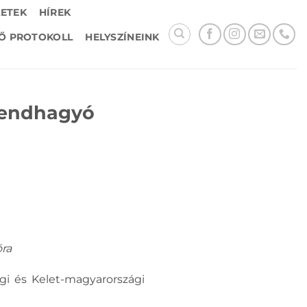
LETEK
HÍREK
Ő PROTOKOLL
HELYSZÍNEINK
rendhagyó
ra
i és Kelet-magyarországi