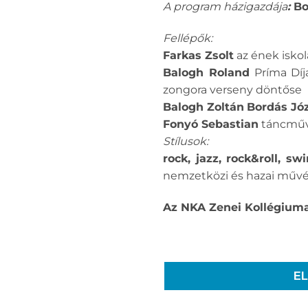
A program házigazdája
:
Bo
Fellépők:
Farkas Zsolt
az ének iskol
Balogh Roland
Príma Díj
zongora verseny döntőse
Balogh Zoltán
Bordás Jó
Fonyó Sebastian
táncművé
Stílusok:
rock, jazz, rock&roll, s
nemzetközi és hazai művés
Az NKA Zenei Kollégiuma
E