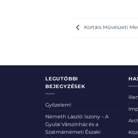
Kortárs Művészeti Mes
LEGUTÓBBI
HA
BEJEGYZÉSEK
Ill
Győzelem!
Imp
Németh László: Iszony – A
Arc
Gyulai Várszínház és a
Szatmárnémeti Északi
Köz