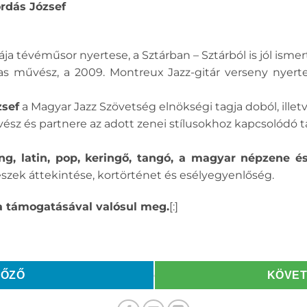
rdás József
ája tévéműsor nyertese, a Sztárban – Sztárból is jól ismer
as művész, a 2009. Montreux Jazz-gitár verseny nyerte
zsef
a Magyar Jazz Szövetség elnökségi tagja doból, illetve
sz és partnere az adott zenei stílusokhoz kapcsolódó 
wing, latin, pop, keringő, tangó, a magyar népzene é
zek áttekintése, kortörténet és esélyegyenlőség.
 támogatásával valósul meg.
[:]
LŐZŐ
KÖVE