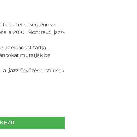
t fiatal tehetség énekel
se a 2010. Montreux jazz-
 az előadást tartja.
táncokat mutatják be.
s a jazz
ötvözése, stílusok
TKEZŐ