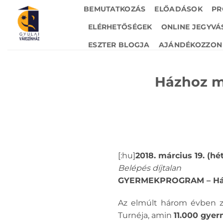
Skip
BEMUTATKOZÁS
ELŐADÁSOK
PR
to
ELÉRHETŐSÉGEK
ONLINE JEGYVÁ
content
ESZTER BLOGJA
AJÁNDÉKOZZON 
Házhoz m
[:hu]
2018. március 19. (hét
Belépés díjtalan
GYERMEKPROGRAM – Há
Az elmúlt három évben z
Turnéja, amin
11.000 gyer