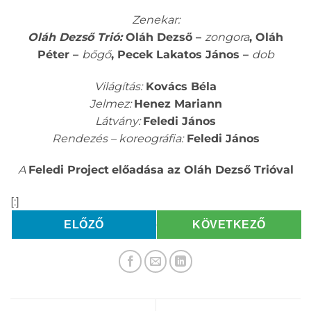
Zenekar:
Oláh Dezső Trió:
Oláh Dezső –
zongora
, Oláh
Péter –
bőgő
, Pecek Lakatos János –
dob
Világítás:
Kovács Béla
Jelmez:
Henez Mariann
Látvány:
Feledi János
Rendezés – koreográfia:
Feledi János
A
Feledi Project
előadása az Oláh Dezső Trióval
[:]
ELŐZŐ
KÖVETKEZŐ