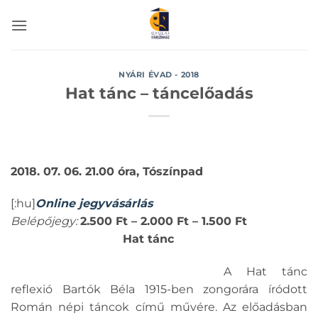
Skip
to
content
NYÁRI ÉVAD - 2018
Hat tánc – táncelőadás
2018. 07. 06. 21.00 óra, Tószínpad
[:hu]
Online jegyvásárlás
Belépőjegy:
2.500 Ft – 2.000 Ft – 1.500
Ft
Hat tánc
A Hat tánc
reflexió Bartók Béla 1915-ben zongorára íródott
Román népi táncok című művére. Az előadásban