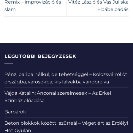
Remix – improvizáció és
Vitéz László és Vas Juliska
slam
– bábelőadás
LEGUTÓBBI BEJEGYZÉSEK
Pénz, paripa nélkül, de tehetséggel – Kolozsvárról öt
országba, városokba, kis falvakba vándorolva
Vajda Katalin: Anconai szerelmesek – Az Erkel
Színház előadása
Barbárok
Beton blokkok közötti szürreál – Véget ért az Erdélyi
Hét Gyulán