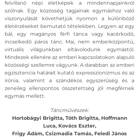
felvillanó népi életképek a mindennapjainkról
szólnak. Egy közösség tagjainak egymáshoz való
viszonyulását követhetjük nyomon a különböző
életérzéseket bemutató tételekben. Legyen az egy
bál, egy magányos férfi tánca vagy kacérkodó,
incselkedő páros tánc. Mai, nem emberközpontú,
virtuális világunkban eltávolodunk egymástól.
Mindezek ellenére az emberi kapcsolatokon alapuló
közösségi szellemre vágyunk. A darabban az emberi
egzisztencia határait kutató expresszionizmus és az
irónia, valamint a szándékos egyszerűség és a
zeneileg ellenpontos összetettség jól megférnek
egymás mellett.
Táncművészek:
Hortobágyi Brigitta, Tóth Brigitta, Hoffmann
Luca, Kovács Eszter,
Frigy Ádám, Csizmadia Tamás, Feledi János