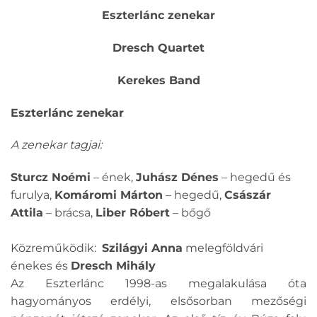
Eszterlánc zenekar
Dresch Quartet
Kerekes Band
Eszterlánc zenekar
A zenekar tagjai:
Sturcz Noémi
– ének,
Juhász Dénes
– hegedű és
furulya,
Komáromi Márton
– hegedű,
Császár
Attila
– brácsa,
Liber Róbert
– bőgő
Közreműködik:
Szilágyi Anna
melegföldvári
énekes és
Dresch Mihály
Az Eszterlánc 1998-as megalakulása óta
hagyományos erdélyi, elsősorban mezőségi