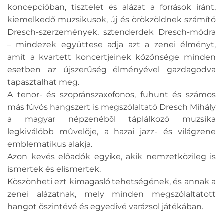
koncepcióban, tisztelet és alázat a források iránt,
kiemelkedő muzsikusok, új és örökzöldnek számító
Dresch-szerzemények, sztenderdek Dresch-módra
– mindezek együttese adja azt a zenei élményt,
amit a kvartett koncertjeinek közönsége minden
esetben az újszerűség élményével gazdagodva
tapasztalhat meg.
A tenor- és szopránszaxofonos, fuhunt és számos
más fúvós hangszert is megszólaltató Dresch Mihály
a magyar népzenébõl táplálkozó muzsika
legkiválóbb mûvelõje, a hazai jazz- és világzene
emblematikus alakja.
Azon kevés elõadók egyike, akik nemzetközileg is
ismertek és elismertek.
Köszönheti ezt kimagasló tehetségének, és annak a
zenei alázatnak, mely minden megszólaltatott
hangot õszintévé és egyedivé varázsol játékában.