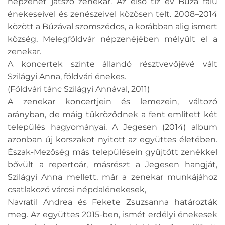
népzenét játszó zenekar. Az első tíz év Búza falu
énekeseivel és zenészeivel közösen telt. 2008–2014
között a Búzával szomszédos, a korábban alig ismert
község, Melegföldvár népzenéjében mélyült el a
zenekar.
A koncertek szinte állandó résztvevőjévé vált
Szilágyi Anna, földvári énekes.
(Földvári tánc Szilágyi Annával, 2011)
A zenekar koncertjein és lemezein, változó
arányban, de máig tükröződnek a fent említett két
település hagyományai. A Jegesen (2014) album
azonban új korszakot nyitott az együttes életében.
Észak-Mezőség más településein gyűjtött zenékkel
bővült a repertoár, másrészt a Jegesen hangját,
Szilágyi Anna mellett, már a zenekar munkájához
csatlakozó városi népdalénekesek,
Navratil Andrea és Fekete Zsuzsanna határozták
meg. Az együttes 2015-ben, ismét erdélyi énekesek