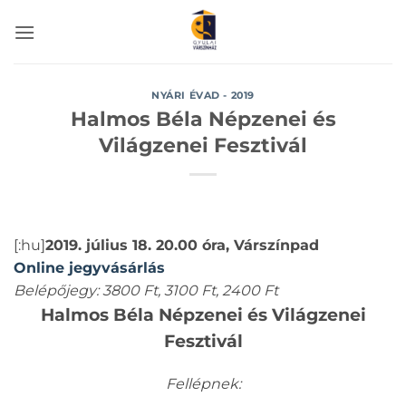
Skip
to
content
NYÁRI ÉVAD - 2019
Halmos Béla Népzenei és
Világzenei Fesztivál
[:hu]
2019. július 18. 20.00 óra, Várszínpad
Online jegyvásárlás
Belépőjegy: 3800 Ft, 3100 Ft, 2400 Ft
Halmos Béla Népzenei és Világzenei
Fesztivál
Fellépnek: