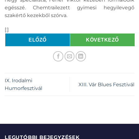
egésszé. Chemtrailezett gyimesi hegyilevegő
szakértő kezekből szórva.
[:]
ELŐZŐ
KÖVETKEZŐ
IX. Irodalmi
XIII. Vár Blues Fesztivál
Humorfesztivál
LEGUTÓBBI BEJEGYZÉSEK