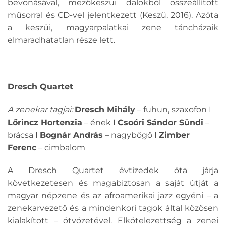
bevonásával, mezőkeszüi dalokból összeállított
műsorral és CD-vel jelentkezett (Keszü, 2016). Azóta
a keszüi, magyarpalatkai zene táncházaik
elmaradhatatlan része lett.
Dresch Quartet
A zenekar tagjai:
Dresch Mihály
– fuhun, szaxofon I
Lőrincz Hortenzia
– ének I
Csoóri Sándor Sündi
–
brácsa I
Bognár András
– nagybőgő I
Zimber
Ferenc
– cimbalom
A Dresch Quartet évtizedek óta járja
következetesen és magabiztosan a saját útját a
magyar népzene és az afroamerikai jazz egyéni – a
zenekarvezető és a mindenkori tagok által közösen
kialakított – ötvözetével. Elkötelezettség a zenei