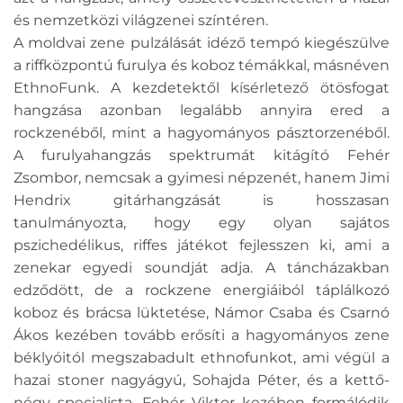
és nemzetközi világzenei színtéren.
A moldvai zene pulzálását idéző tempó kiegészülve
a riffközpontú furulya és koboz témákkal, másnéven
EthnoFunk. A kezdetektől kísérletező ötösfogat
hangzása azonban legalább annyira ered a
rockzenéből, mint a hagyományos pásztorzenéből.
A furulyahangzás spektrumát kitágító Fehér
Zsombor, nemcsak a gyimesi népzenét, hanem Jimi
Hendrix gitárhangzását is hosszasan
tanulmányozta, hogy egy olyan sajátos
pszichedélikus, riffes játékot fejlesszen ki, ami a
zenekar egyedi soundját adja. A táncházakban
edződött, de a rockzene energiáiból táplálkozó
koboz és brácsa lüktetése, Námor Csaba és Csarnó
Ákos kezében tovább erősíti a hagyományos zene
béklyóitól megszabadult ethnofunkot, ami végül a
hazai stoner nagyágyú, Sohajda Péter, és a kettő-
négy specialista, Fehér Viktor kezében formálódik