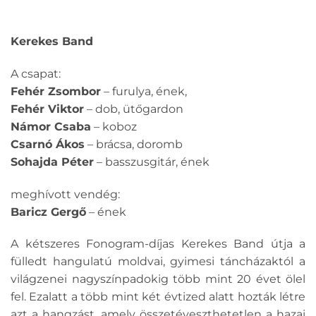
Kerekes Band
A csapat:
Fehér Zsombor
– furulya, ének,
Fehér Viktor
– dob, ütőgardon
Námor Csaba
– koboz
Csarnó Ákos
– brácsa, doromb
Sohajda Péter
– basszusgitár, ének
meghívott vendég:
Baricz Gergő
– ének
A kétszeres Fonogram-díjas Kerekes Band útja a
fülledt hangulatú moldvai, gyimesi táncházaktól a
világzenei nagyszínpadokig több mint 20 évet ölel
fel. Ezalatt a több mint két évtized alatt hozták létre
azt a hangzást, amely összetéveszthetetlen a hazai