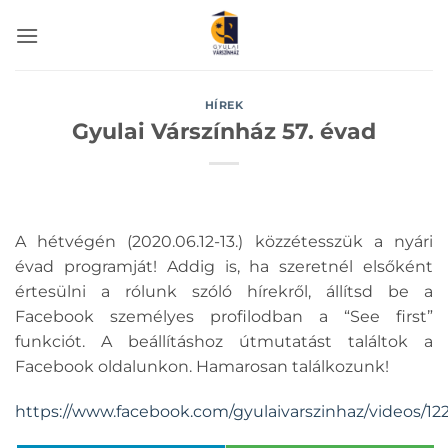
Skip
to
content
HÍREK
Gyulai Várszínház 57. évad
A hétvégén (2020.06.12-13.) közzétesszük a nyári
évad programját! Addig is, ha szeretnél elsőként
értesülni a rólunk szóló hírekről, állítsd be a
Facebook személyes profilodban a “See first”
funkciót. A beállításhoz útmutatást találtok a
Facebook oldalunkon. Hamarosan találkozunk!
https://www.facebook.com/gyulaivarszinhaz/videos/12