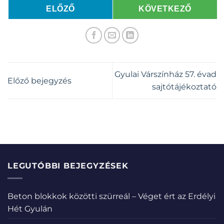
ELŐZŐ
KÖVETKEZŐ
Gyulai Várszínház 57. évad
Előző bejegyzés
sajtótájékoztató
LEGUTÓBBI BEJEGYZÉSEK
Beton blokkok közötti szürreál – Véget ért az Erdélyi
Hét Gyulán