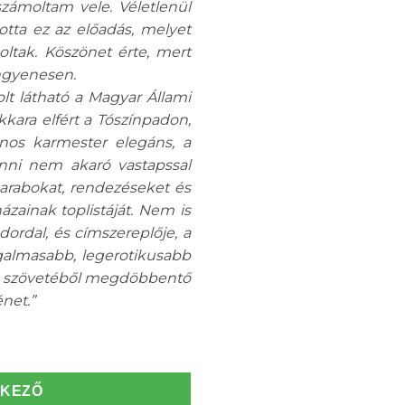
zámoltam vele. Véletlenül
otta ez az előadás, melyet
oltak. Köszönet érte, mert
ingyenesen.
olt látható a Magyar Állami
ara elfért a Tószínpadon,
ános karmester elegáns, a
űnni nem akaró vastapssal
arabokat, rendezéseket és
ázainak toplistáját. Nem is
dordal
, és címszereplője, a
zgalmasabb, legerotikusabb
tek szövetéből megdöbbentő
net.”
TKEZŐ