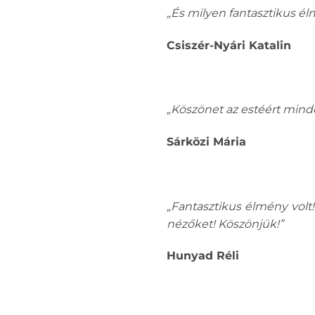
„És milyen fantasztikus él
Csiszér-Nyári Katalin
„Köszönet az estéért mind
Sárközi Mária
„Fantasztikus élmény volt
nézőket! Köszönjük!”
Hunyad Réli