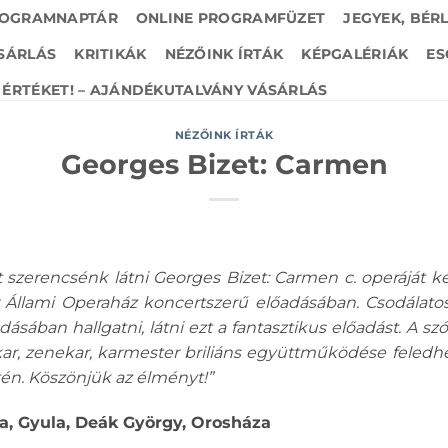
OGRAMNAPTÁR
ONLINE PROGRAMFÜZET
JEGYEK, BÉR
SÁRLÁS
KRITIKÁK
NÉZŐINK ÍRTÁK
KÉPGALÉRIÁK
ES
ÉRTÉKET! – AJÁNDÉKUTALVÁNY VÁSÁRLÁS
NÉZŐINK ÍRTÁK
Georges Bizet: Carmen
 szerencsénk látni Georges Bizet: Carmen c. operáját ké
ar Állami Operaház koncertszerű előadásában. Csodálato
ásában hallgatni, látni ezt a fantasztikus előadást. A s
kar, zenekar, karmester briliáns együttműködése feledh
tén. Köszönjük az élményt!”
a, Gyula, Deák György, Orosháza