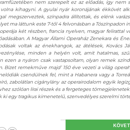
gramfüzetében nem szerepelt ez az előadás, így nem s
 volna kihagyni. A gyulai nyár koronájának ékkövét alk
gal megszerveztek, színpadra állítottak, és elénk varázs
lyet ma láttunk este 7-től 4 felvonásban a Tószínpadon 
perája két részben, francia nyelven, magyar felirattal v
őadásában. A Magyar Állami Operaház Zenekara és Énekk
odásak voltak az énekhangok, az átélések, Kovács J
vezénylése, minden a helyén volt, amit hatalmas, sz
Én ezen a nyáron csak vastapsoltam, olyan remek színd
am. Bizet remekműve majd’ 150 éve vezeti a világ operah
melódiák csendülnek fel, mint a
Habanera
vagy a
Torreá
ró, zabolátlan cigánylány az operairodalom egyik legi
szívhez szólóan lírai részek és a fergeteges tömegjelene
 ki egy tragikus kimenetelű, szenvedélyes szerelmi törté
KÖVE