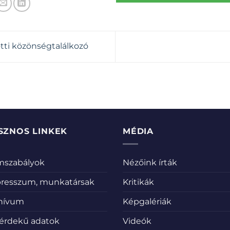
ti közönségtalálkozó
SZNOS LINKEK
MÉDIA
emszabályok
Nézőink írták
resszum, munkatársak
Kritikák
hívum
Képgalériák
érdekű adatok
Videók