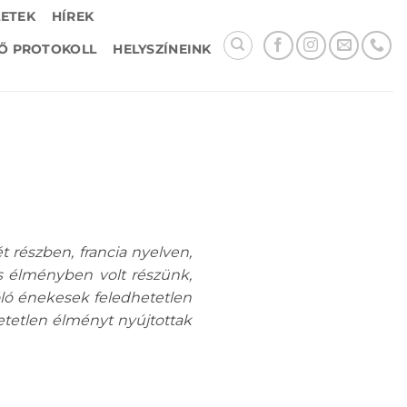
LETEK
HÍREK
Ő PROTOKOLL
HELYSZÍNEINK
t részben, francia nyelven,
s élményben volt részünk,
zóló énekesek feledhetetlen
etetlen élményt nyújtottak