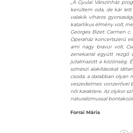
„A Gyulai Várszínház pro
kerültem oda, de kár lett
valakik viharos gyorsaság
katartikus élmény volt, me
Georges Bizet: Carmen c. o
Operaház koncertszerű el
ami nagy bravúr volt. Cs
zenekarral együtt rezgő 
jutalmazott a közönség. 
színészi alakításokat látt
csoda: a darabban olyan 
veszedelmes vonzerővel bí
női karaktere. Az olykor 
naturalizmussal bontakozik
Forrai Mária