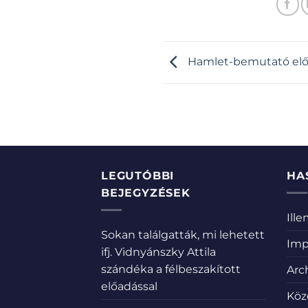
Hamlet-bemutató előt
LEGUTÓBBI
HA
BEJEGYZÉSEK
Ill
Sokan találgatták, mi lehetett
Imp
ifj. Vidnyánszky Attila
szándéka a félbeszakított
Arc
előadással
Köz