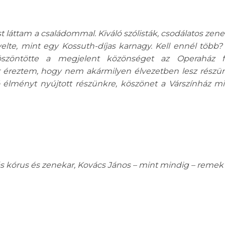
 láttam a családommal. Kiváló szólisták, csodálatos zene
lte, mint egy Kossuth-díjas karnagy. Kell ennél több?
szöntötte a megjelent közönséget az Operaház fő
 éreztem, hogy nem akármilyen élvezetben lesz részü
áló élményt nyújtott részünkre, köszönet a Várszínház 
 kórus és zenekar, Kovács János – mint mindig – remek v