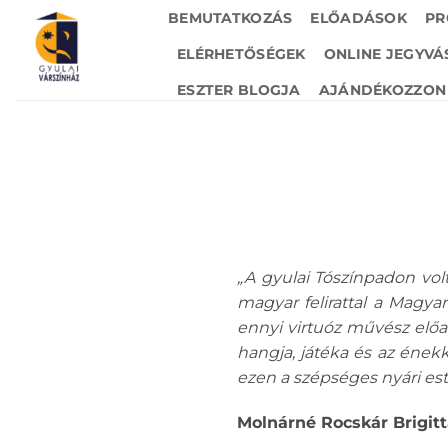
Skip
BEMUTATKOZÁS
ELŐADÁSOK
PR
to
ELÉRHETŐSÉGEK
ONLINE JEGYVÁ
content
ESZTER BLOGJA
AJÁNDÉKOZZON 
„A gyulai Tószínpadon volt
magyar felirattal a Magy
ennyi virtuóz művész előad
hangja, játéka és az ének
ezen a szépséges nyári es
Molnárné Rocskár Brigitt