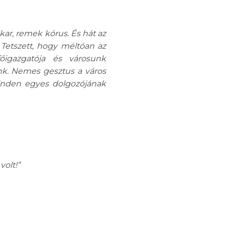
kar, remek kórus. És hát az
 Tetszett, hogy méltóan az
igazgatója és városunk
nk. Nemes gesztus a város
minden egyes dolgozójának
olt!”