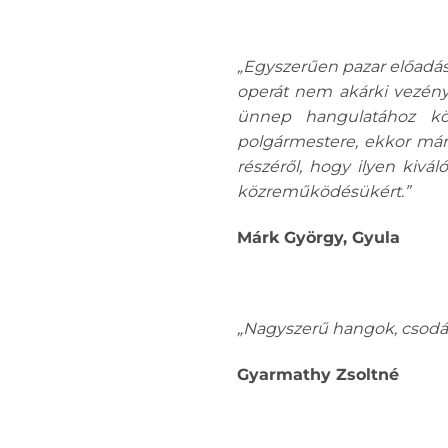
„Egyszerűen pazar előadást
operát nem akárki vezénye
ünnep hangulatához kö
polgármestere, ekkor már
részéről, hogy ilyen kiv
közreműködésükért.”
Márk György, Gyula
„Nagyszerű hangok, csodás
Gyarmathy Zsoltné