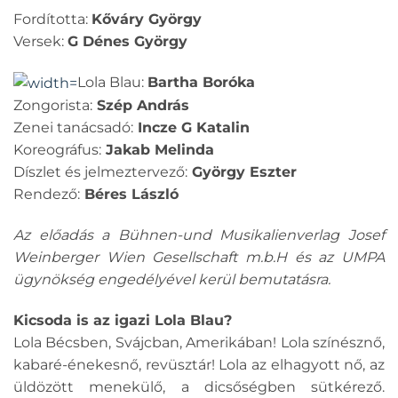
Fordította:
Kőváry György
Versek:
G Dénes György
Lola Blau:
Bartha Boróka
Zongorista:
Szép András
Zenei tanácsadó:
Incze G Katalin
Koreográfus:
Jakab Melinda
Díszlet és jelmeztervező:
György Eszter
Rendező:
Béres László
Az előadás a Bühnen-und Musikalienverlag Josef
Weinberger Wien Gesellschaft m.b.H és az UMPA
ügynökség engedélyével kerül bemutatásra.
Kicsoda is az igazi Lola Blau?
Lola Bécsben, Svájcban, Amerikában! Lola színésznő,
kabaré-énekesnő, revüsztár! Lola az elhagyott nő, az
üldözött menekülő, a dicsőségben sütkérező.