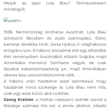
Melyik az igazi Lola Blau? Természetesen
mindegyik.
1938. Németország lerohanja Ausztriát. Lola Blau
színésznő Bécsben és zsidó származású. Élete,
karrierje derékba törik. Sorsa tipikus II világháborús
emigráns sors. A háború borzalmai elől egy élhetőbb
élet reményében Ausztriából, először Svájcba, majd
Amerikába menekül. Színházra vágyik, de csak
éjszakai kabarészínpadokig jut, majd Amerikában
sikeres lesz, szexszimbólummá válik.
A háború után hazatérve azzal szembesül, hogy
hazájának nincs szüksége rá. Lola Blau nem hős,
csak egy azok közül. akik túléltek.
Georg Kreisler
, a méltán népszerű osztrák szerző a
felesége számára írta ezt a zenés játékot, előadó