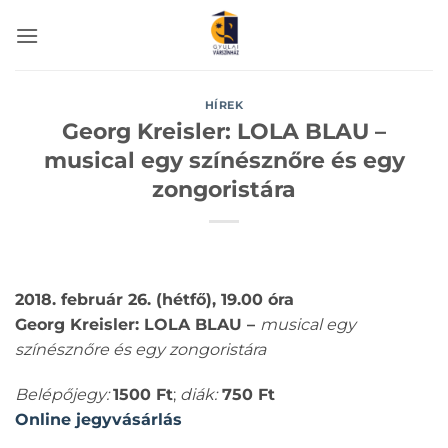
Skip
to
content
HÍREK
Georg Kreisler: LOLA BLAU –
musical egy színésznőre és egy
zongoristára
2018. február 26. (hétfő), 19.00 óra
Georg Kreisler: LOLA BLAU –
musical egy
színésznőre és egy zongoristára
Belépőjegy:
1500 Ft
;
diák:
750 Ft
Online jegyvásárlás