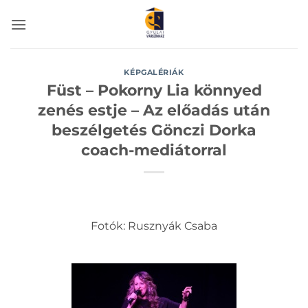
Skip
to
content
KÉPGALÉRIÁK
Füst – Pokorny Lia könnyed
zenés estje – Az előadás után
beszélgetés Gönczi Dorka
coach-mediátorral
Fotók: Rusznyák Csaba