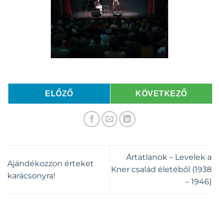
ELŐZŐ
KÖVETKEZŐ
Ártatlanok – Levelek a
Ajándékozzon érteket
Kner család életéből (1938
karácsonyra!
– 1946)