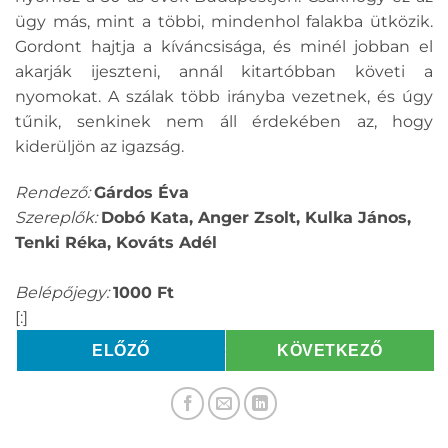
ügy más, mint a többi, mindenhol falakba ütközik.
Gordont hajtja a kíváncsisága, és minél jobban el
akarják ijeszteni, annál kitartóbban követi a
nyomokat. A szálak több irányba vezetnek, és úgy
tűnik, senkinek nem áll érdekében az, hogy
kiderüljön az igazság.
Rendező:
Gárdos Éva
Szereplők:
Dobó Kata, Anger Zsolt, Kulka János,
Tenki Réka, Kováts Adél
Belépőjegy:
1000 Ft
[:]
ELŐZŐ
KÖVETKEZŐ