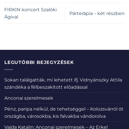
FIRKIN koncert Szalóki
Párterápia – két részben
Ágival
LEGUTÓBBI BEJEGYZÉSEK
Sokan találgatták, mi lehetett ifj. Vidnyánszky Attila
szándéka a félbeszakított előadással
Anconai szerelmesek
Pénz, paripa nélkül, de tehetséggel – Kolozsvárról öt
országba, városokba, kis falvakba vándorolva
Vajda Katalin: Anconai szerelmesek – Az Erkel