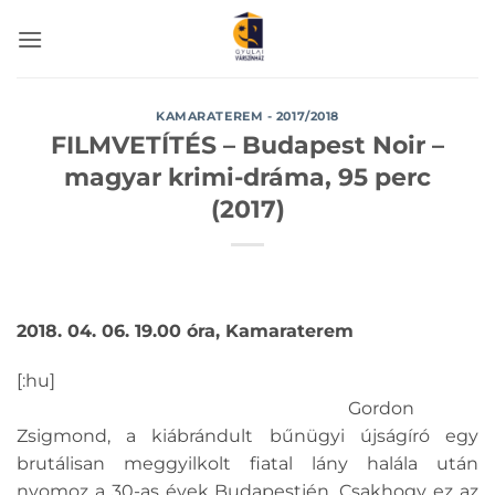
Skip
to
content
KAMARATEREM - 2017/2018
FILMVETÍTÉS – Budapest Noir –
magyar krimi-dráma, 95 perc
(2017)
2018. 04. 06. 19.00 óra, Kamaraterem
[:hu]
Gordon
Zsigmond, a kiábrándult bűnügyi újságíró egy
brutálisan meggyilkolt fiatal lány halála után
nyomoz a 30-as évek Budapestjén. Csakhogy ez az