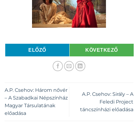
ELŐZŐ
KÖVETKEZŐ
A.P. Csehov: Három nővér
A.P. Csehov: Sirály – A
– A Szabadkai Népszínház
Feledi Project
Magyar Társulatának
táncszínházi előadása
előadása