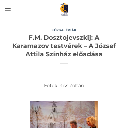
Skip
to
content
KÉPGALÉRIÁK
F.M. Dosztojevszkij: A
Karamazov testvérek – A József
Attila Színház előadása
Fotók: Kiss Zoltán