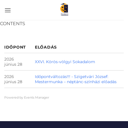
Skip
to
content
CONTENTS
IDŐPONT
ELŐADÁS
2026
XXVI. Körös-völgyi Sokadalom
június 28
2026
Időpontváltozás!!! - Szigetvári József:
június 28
Mestermunka – néptánc-színházi előadás
Powered by
Events Manager