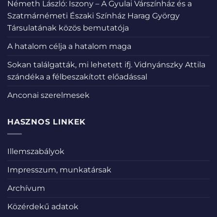
Németh László: Iszony – A Gyulai Várszínház és a
Szatmárnémeti Északi Színház Harag György
Társulatának közös bemutatója
A hatalom célja a hatalom maga
Sokan találgatták, mi lehetett ifj. Vidnyánszky Attila
szándéka a félbeszakított előadással
Anconai szerelmesek
HASZNOS LINKEK
Illemszabályok
Impresszum, munkatársak
Archívum
Közérdekű adatok