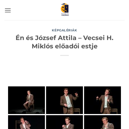
Skip
to
content
KÉPGALÉRIÁK
Én és József Attila – Vecsei H.
Miklós előadói estje