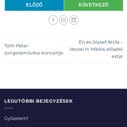
ELŐZŐ
KÖVETKEZŐ
Én és József Attila –
Tóth Péter
Vecsei H. Miklós előadói
zongoraművész koncertje
estje
LEGUTÓBBI BEJEGYZÉSEK
Győzelem!