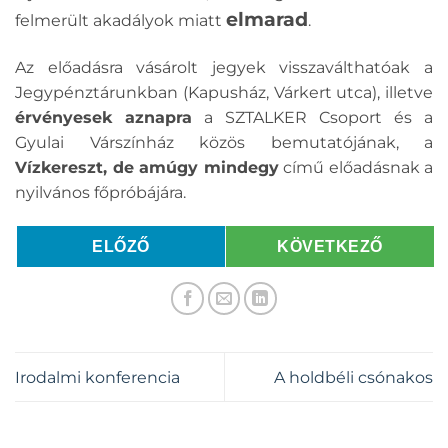
elmarad
felmerült akadályok miatt
.
Az előadásra vásárolt jegyek visszaválthatóak a
Jegypénztárunkban (Kapusház, Várkert utca), illetve
érvényesek aznapra
a SZTALKER Csoport és a
Gyulai Várszínház közös bemutatójának, a
Vízkereszt, de amúgy mindegy
című előadásnak a
nyilvános főpróbájára.
ELŐZŐ
KÖVETKEZŐ
Irodalmi konferencia
A holdbéli csónakos