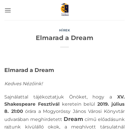
Skip
to
content
HÍREK
Elmarad a Dream
Elmarad a Dream
Kedves Nézőink!
Sajnálattal tájékoztatjuk Önöket, hogy a
XV.
Shakespeare Fesztivál
keretein belül
2019. július
8. 21:00
órára a Mogyoróssy János Városi Könyvtár
Dream
udvarában meghirdetett
című előadásunk
rajtunk kívülálló okok, a meghívott társulatnál