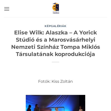
Skip
to
content
KÉPGALÉRIÁK
Elise Wilk: Alaszka – A Yorick
Stúdió és a Marosvásárhelyi
Nemzeti Színház Tompa Miklós
Társulatának koprodukciója
Fotók: Kiss Zoltán