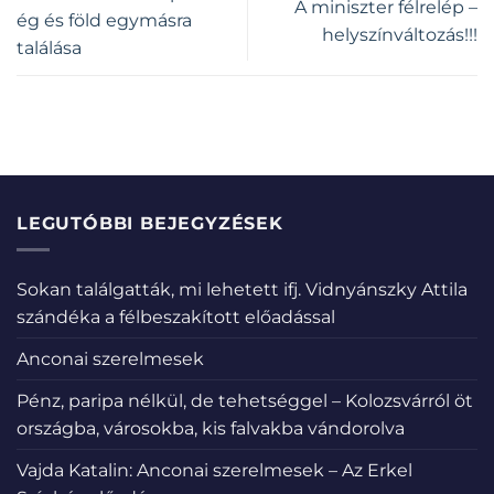
A miniszter félrelép –
ég és föld egymásra
helyszínváltozás!!!
találása
LEGUTÓBBI BEJEGYZÉSEK
Sokan találgatták, mi lehetett ifj. Vidnyánszky Attila
szándéka a félbeszakított előadással
Anconai szerelmesek
Pénz, paripa nélkül, de tehetséggel – Kolozsvárról öt
országba, városokba, kis falvakba vándorolva
Vajda Katalin: Anconai szerelmesek – Az Erkel