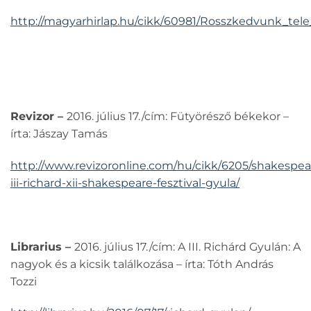
http://magyarhirlap.hu/cikk/60981/Rosszkedvunk_tele
Revizor –
2016. július 17./cím: Fütyörésző békekor –
írta: Jászay Tamás
http://www.revizoronline.com/hu/cikk/6205/shakespea
iii-richard-xii-shakespeare-fesztival-gyula/
Librarius –
2016. július 17./cím: A III. Richárd Gyulán: A
nagyok és a kicsik találkozása – írta: Tóth András
Tozzi