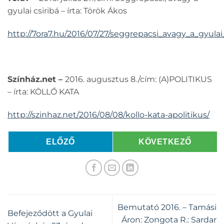
gyulai csiribá – írta: Török Ákos
http://7ora7.hu/2016/07/27/seggrepacsi_avagy_a_gyulai_
Színház.net –
2016. augusztus 8./cím: (A)POLITIKUS
– írta: KÖLLŐ KATA
http://szinhaz.net/2016/08/08/kollo-kata-apolitikus/
ELŐZŐ
KÖVETKEZŐ
Bemutató 2016. – Tamási
Befejeződött a Gyulai
Áron: Zongota R.: Sardar