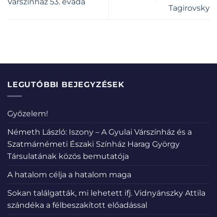
Várszínház 53. évada
Tagirovsky
LEGUTÓBBI BEJEGYZÉSEK
Győzelem!
Németh László: Iszony – A Gyulai Várszínház és a
Szatmárnémeti Északi Színház Harag György
Társulatának közös bemutatója
A hatalom célja a hatalom maga
Sokan találgatták, mi lehetett ifj. Vidnyánszky Attila
szándéka a félbeszakított előadással