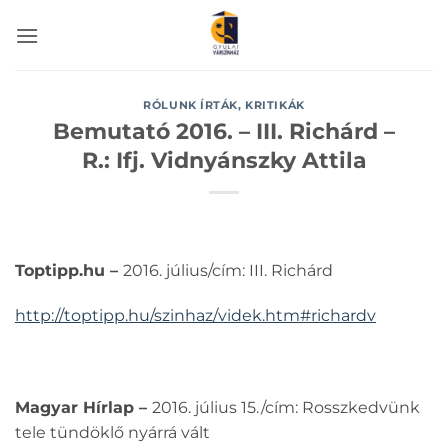
Skip
to
content
RÓLUNK ÍRTÁK, KRITIKÁK
Bemutató 2016. – III. Richárd –
R.: Ifj. Vidnyánszky Attila
Toptipp.hu –
2016. július/cím: III. Richárd
http://toptipp.hu/szinhaz/videk.htm#richardv
Magyar Hírlap –
2016. július 15./cím: Rosszkedvünk
tele tündöklő nyárrá vált