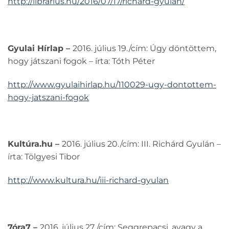
http://librarius.hu/2016/07/17/richard-gyulan/
Gyulai Hírlap –
2016. július 19./cím: Úgy döntöttem,
hogy játszani fogok – írta: Tóth Péter
http://www.gyulaihirlap.hu/110029-ugy-dontottem-
hogy-jatszani-fogok
Kultúra.hu –
2016. július 20./cím: III. Richárd Gyulán –
írta: Tölgyesi Tibor
http://www.kultura.hu/iii-richard-gyulan
7óra7 –
2016. július 27./cím: Seggrepacsi, avagy a