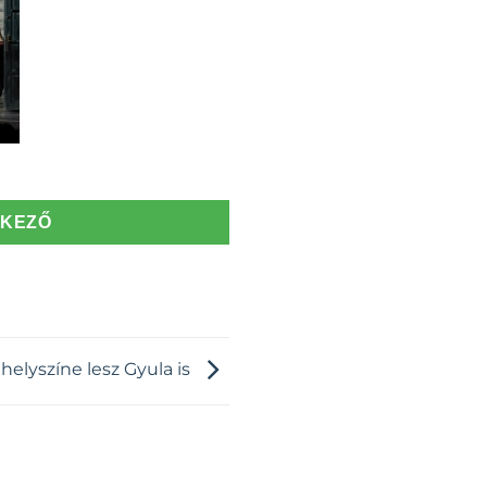
TKEZŐ
helyszíne lesz Gyula is