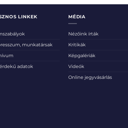
SZNOS LINKEK
MÉDIA
emszabályok
Nézőink írták
resszum, munkatársak
Kritikák
hívum
Képgalériák
érdekű adatok
Videók
Online jegyvásárlás