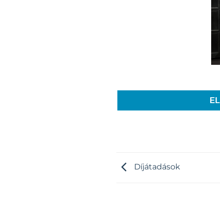
E
Díjátadások