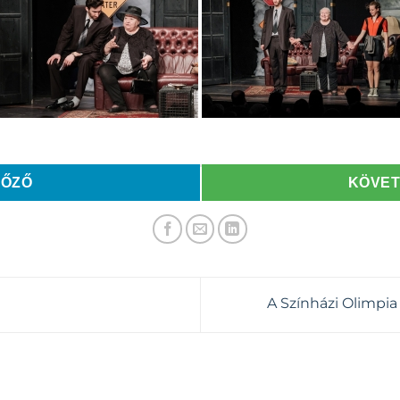
LŐZŐ
KÖVE
A Színházi Olimpia 