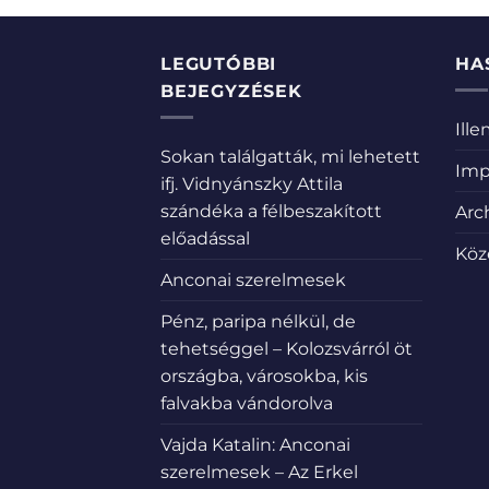
LEGUTÓBBI
HA
BEJEGYZÉSEK
Ill
Sokan találgatták, mi lehetett
Imp
ifj. Vidnyánszky Attila
szándéka a félbeszakított
Arc
előadással
Köz
Anconai szerelmesek
Pénz, paripa nélkül, de
tehetséggel – Kolozsvárról öt
országba, városokba, kis
falvakba vándorolva
Vajda Katalin: Anconai
szerelmesek – Az Erkel