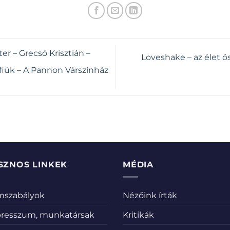
er – Grecsó Krisztián –
Loveshake – az élet ö
 fiúk – A Pannon Várszínház
SZNOS LINKEK
MÉDIA
emszabályok
Nézőink írták
resszum, munkatársak
Kritikák