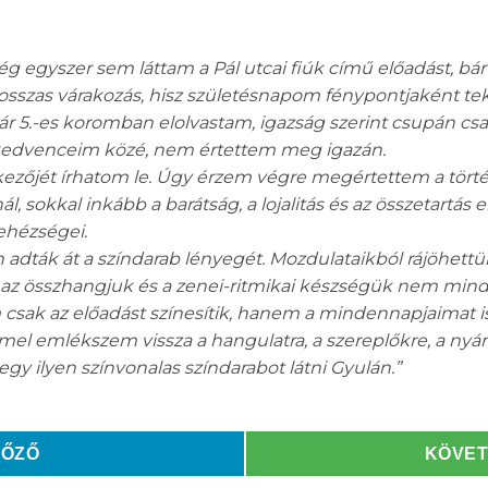
g egyszer sem láttam a Pál utcai fiúk című előadást, bár
hosszas várakozás, hisz születésnapom fénypontjaként t
r 5.-es koromban elolvastam, igazság szerint csupán csak 
 kedvenceim közé, nem értettem meg igazán.
nkezőjét írhatom le. Úgy érzem végre megértettem a tört
l, sokkal inkább a barátság, a lojalitás és az összetartás 
nehézségei.
 adták át a színdarab lényegét. Mozdulataikból rájöhett
t az összhangjuk és a zenei-ritmikai készségük nem mind
csak az előadást színesítik, hanem a mindennapjaimat is
el emlékszem vissza a hangulatra, a szereplőkre, a nyárr
y ilyen színvonalas színdarabot látni Gyulán.”
LŐZŐ
KÖVE