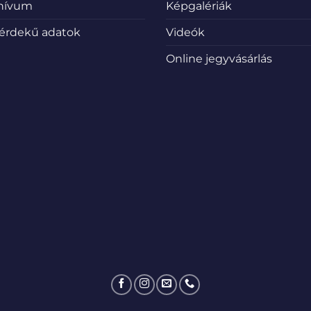
hívum
Képgalériák
érdekű adatok
Videók
Online jegyvásárlás