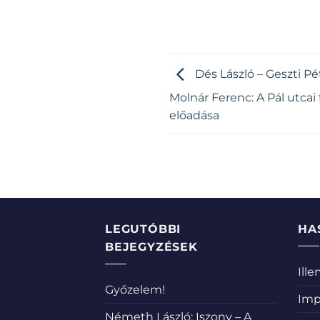
Dés László – Geszti Pét
Molnár Ferenc: A Pál utcai
előadása
LEGUTÓBBI
HA
BEJEGYZÉSEK
Ill
Győzelem!
Imp
Németh László: Iszony – A