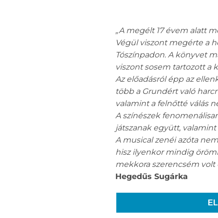
„A megélt 17 évem alatt mé
Végül viszont megérte a 
Tószínpadon.
A könyvet má
viszont sosem tartozott a
Az előadásról épp az elle
több a Grundért való harcná
valamint a felnőtté válás 
A színészek fenomenálisan
játszanak együtt, valamin
A musical zenéi azóta nem 
hisz ilyenkor mindig örömm
mekkora szerencsém volt eg
Hegedűs Sugárka
E