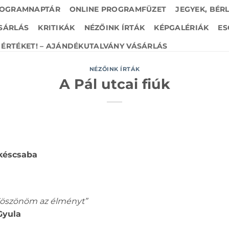
OGRAMNAPTÁR
ONLINE PROGRAMFÜZET
JEGYEK, BÉR
SÁRLÁS
KRITIKÁK
NÉZŐINK ÍRTÁK
KÉPGALÉRIÁK
ES
ÉRTÉKET! – AJÁNDÉKUTALVÁNY VÁSÁRLÁS
NÉZŐINK ÍRTÁK
A Pál utcai fiúk
késcsaba
 Köszönöm az élményt”
Gyula