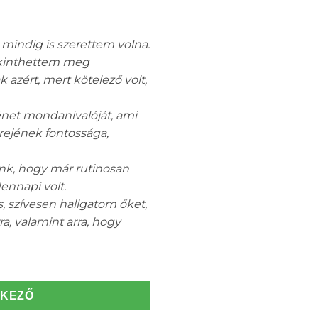
 mindig is szerettem volna.
ekinthettem meg
azért, mert kötelező volt,
énet mondanivalóját, ami
erejének fontossága,
ünk, hogy már rutinosan
ennapi volt.
, szívesen hallgatom őket,
a, valamint arra, hogy
TKEZŐ