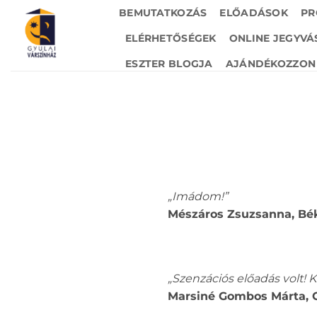
Skip
BEMUTATKOZÁS
ELŐADÁSOK
PR
to
ELÉRHETŐSÉGEK
ONLINE JEGYVÁ
content
ESZTER BLOGJA
AJÁNDÉKOZZON 
„Imádom!”
Mészáros Zsuzsanna, Bé
„Szenzációs előadás volt!
Marsiné Gombos Márta, 