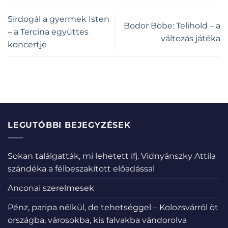
Sírdogál a gyermek Isten
Bodor Böbe: Telihold – a
– a Tercina együttes
változás játéka
koncertje
LEGUTÓBBI BEJEGYZÉSEK
Sokan találgatták, mi lehetett ifj. Vidnyánszky Attila
szándéka a félbeszakított előadással
Anconai szerelmesek
Pénz, paripa nélkül, de tehetséggel – Kolozsvárról öt
országba, városokba, kis falvakba vándorolva