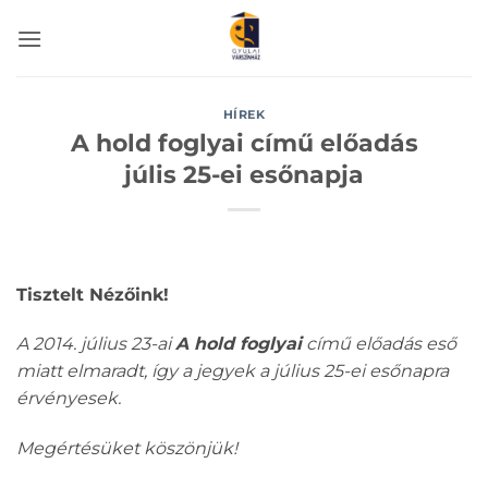
Skip
to
content
HÍREK
A hold foglyai című előadás
júlis 25-ei esőnapja
Tisztelt Nézőink!
A 2014. július 23-ai
A hold foglyai
című előadás eső
miatt elmaradt, így a jegyek a július 25-ei esőnapra
érvényesek.
Megértésüket köszönjük!