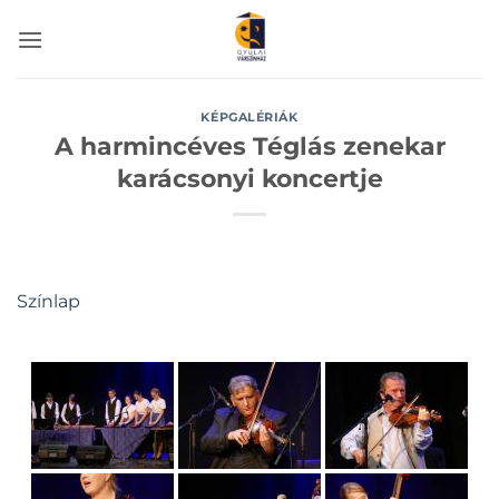
Skip
to
content
KÉPGALÉRIÁK
A harmincéves Téglás zenekar
karácsonyi koncertje
Színlap