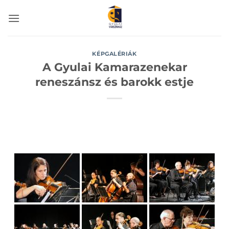
Skip
to
content
KÉPGALÉRIÁK
A Gyulai Kamarazenekar
reneszánsz és barokk estje