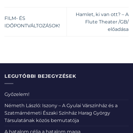
Hamlet, ki van ott? – A
FILM- ÉS
Flute Theater /GB/
IDŐPONTVÁLTOZÁSOK!
előadása
LEGUTÓBBI BEJEGYZÉSEK
Győzelem!
Németh László: Iszony – A Gyulai Várszínház és a
Szatmárnémeti Északi Színház Harag György
Társulatának közös bemutatója
A hatalom célja a hatalom maga