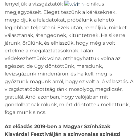
lenyeljük a vizsgáztatók
cinikus
megjegyzéseit. Eleget teszünk a kéréseknek,
megoldjuk a feladatokat, próbálunk a lehető
legjobban teljesíteni. Ezek után, reméljük, minket
választanak, átengednek, kitüntetnek. Ha sikerrel
járunk, örülünk, és elhisszük, hogy mégis volt
értelme a megaláztatásoknak. Talán
védekezhettünk volna, otthagyhattuk volna az
egészet, de úgy döntöttünk, maradunk,
levizsgázunk mindenáron; és ha kell, meg is
győzzünk magunk arról, hogy ez volt a jó választás. A
vizsgáztatóbizottság ránk mosolyog, megdicsér,
gratulál. Arról azonban, hogy valójában mit
gondolhatnak rólunk, miért döntöttek mellettünk,
fogalmunk sincs.
Az előadás 2019-ben a Magyar Színházak
Kisvárdai Fesztiválján a színvonalas színészi