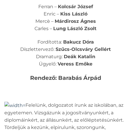
Ferran –
Kolcsár József
Enric –
Kiss László
Mercè –
Márdirosz Ágnes
Carles –
Lung László Zsolt
Fordította:
Bakucz Dóra
Díszlettervező:
Szűcs-Olcsváry Gellért
Dramaturg:
Deák Katalin
Ügyelő:
Veress Emőke
Rendező: Barabás Árpád
Felelünk, dolgozatot írunk az iskolában, az
egyetemen. Vizsgázunk a jogosítványunkért, a
diplomáinkért, az állásunkért, az előléptetésünkért.
Tördeljük a kezünk, elpirulunk, szorongunk,