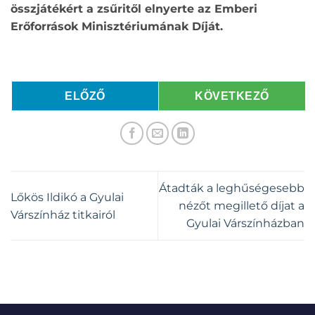
összjátékért a zsűritől elnyerte az Emberi
Erőforrások Minisztériumának Díját
.
ELŐZŐ
KÖVETKEZŐ
Átadták a leghűségesebb
Lőkös Ildikó a Gyulai
nézőt megillető díjat a
Várszínház titkairól
Gyulai Várszínházban