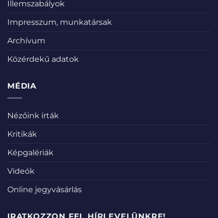
Illemszabályok
Impresszum, munkatársak
Archívum
Közérdekű adatok
MÉDIA
Nézőink írták
Kritikák
Képgalériák
Videók
Online jegyvásárlás
IRATKOZZON FEL HÍRLEVELÜNKRE!