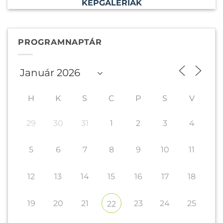
KÉPGALÉRIÁK
PROGRAMNAPTÁR
H
K
S
C
P
S
V
29
30
31
1
2
3
4
5
6
7
8
9
10
11
12
13
14
15
16
17
18
19
20
21
23
24
25
22