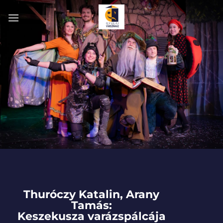
Skip
to
content
Thuróczy Katalin, Arany
Tamás:
Keszekusza varázspálcája