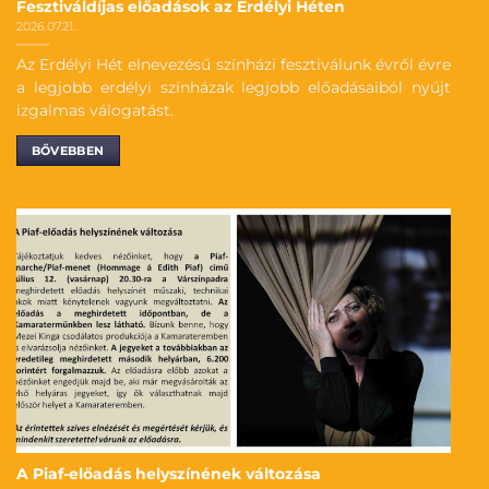
Fesztiváldíjas előadások az Erdélyi Héten
2026.07.21.
Az Erdélyi Hét elnevezésű színházi fesztiválunk évről évre
a legjobb erdélyi színházak legjobb előadásaiból nyújt
izgalmas válogatást.
BŐVEBBEN
A Piaf-előadás helyszínének változása