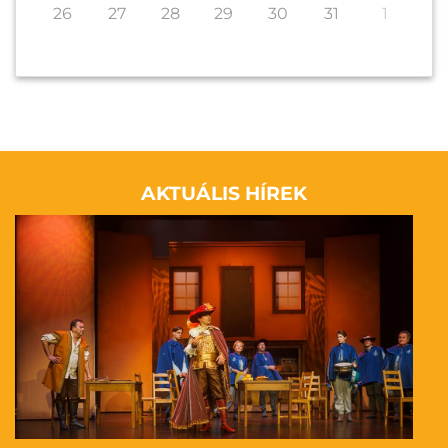
26
27
28
29
30
31
1
AKTUÁLIS HÍREK