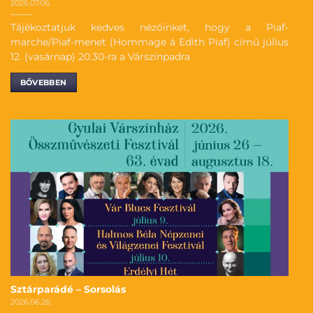
2026.07.06.
Tájékoztatjuk kedves nézőinket, hogy a Piaf-
marche/Piaf-menet (Hommage á Edith Piaf) című július
12. (vasárnap) 20.30-ra a Várszínpadra
BŐVEBBEN
Sztárparádé – Sorsolás
2026.06.26.