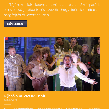
Tájékoztatjuk kedves nézőinket és a Sztárparádé
elnevezésű játékunk résztvevőit, hogy idén két hibátlan
megfejtés érkezett csupán,
BŐVEBBEN
Díjeső a REVIZOR – nak
2026.06.22.
A Debrecenben megrendezett Országos Színházi