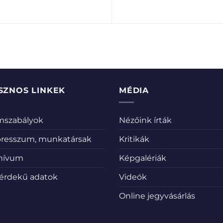
SZNOS LINKEK
MÉDIA
emszabályok
Nézőink írták
resszum, munkatársak
Kritikák
hívum
Képgalériák
érdekű adatok
Videók
Online jegyvásárlás