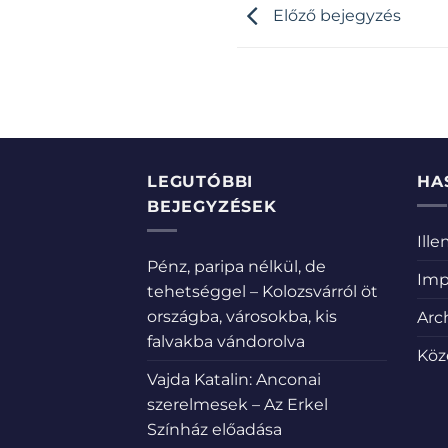
Előző bejegyzés
LEGUTÓBBI
HA
BEJEGYZÉSEK
Ill
Pénz, paripa nélkül, de
Imp
tehetséggel – Kolozsvárról öt
országba, városokba, kis
Arc
falvakba vándorolva
Köz
Vajda Katalin: Anconai
szerelmesek – Az Erkel
Színház előadása