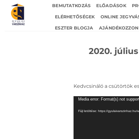
Skip
BEMUTATKOZÁS
ELŐADÁSOK
PR
to
ELÉRHETŐSÉGEK
ONLINE JEGYVÁ
content
ESZTER BLOGJA
AJÁNDÉKOZZON 
2020. július
Kedvcsináló a csütörtök es
Videólejátszó
Media error: Format(s) not suppor
Fájl letöltése: https://gyulaivarszinhaz