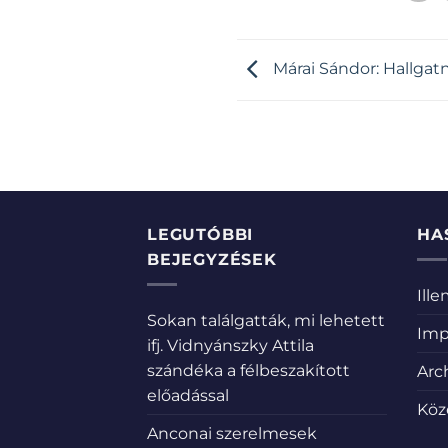
Márai Sándor: Hallgat
LEGUTÓBBI
HA
BEJEGYZÉSEK
Ill
Sokan találgatták, mi lehetett
Imp
ifj. Vidnyánszky Attila
szándéka a félbeszakított
Arc
előadással
Köz
Anconai szerelmesek