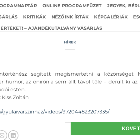
OGRAMNAPTÁR
ONLINE PROGRAMFÜZET
JEGYEK, BÉR
SÁRLÁS
KRITIKÁK
NÉZŐINK ÍRTÁK
KÉPGALÉRIÁK
ES
ÉRTÉKET! – AJÁNDÉKUTALVÁNY VÁSÁRLÁS
HÍREK
mtörténész segített megismertetni a közönséget M
ar humor, az önirónia sem állt távol tőle – derült ki az
adói esten.
: Kiss Zoltán
/gyulaivarszinhaz/videos/972044823207335/
KÖVE