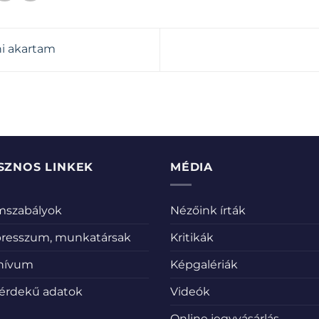
ni akartam
SZNOS LINKEK
MÉDIA
emszabályok
Nézőink írták
resszum, munkatársak
Kritikák
hívum
Képgalériák
érdekű adatok
Videók
Online jegyvásárlás