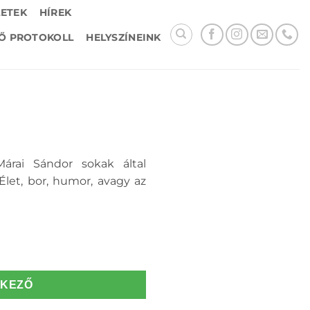
LETEK
HÍREK
Ő PROTOKOLL
HELYSZÍNEINK
árai Sándor sokak által
 Élet, bor, humor, avagy az
TKEZŐ