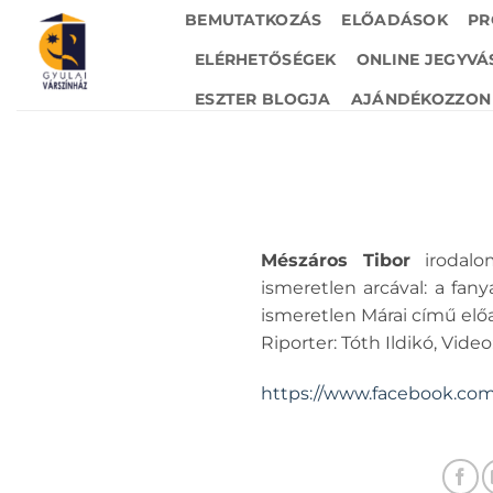
Skip
BEMUTATKOZÁS
ELŐADÁSOK
PR
to
ELÉRHETŐSÉGEK
ONLINE JEGYVÁ
content
ESZTER BLOGJA
AJÁNDÉKOZZON 
Mészáros Tibor
irodalo
ismeretlen arcával: a fany
ismeretlen Márai című elő
Riporter: Tóth Ildikó, Video
https://www.facebook.com