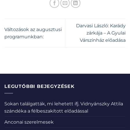
Darvasi László: Karády
Változások az augusztusi
zárkája – A Gyulai
programunkban:
Várszínház előadása
LEGUTÓBBI BEJEGYZÉSEK
Sokan találgatták, mi lehetett ifj. Vidnyánszky Attila
szándéka a félbeszakított előadással
Anconai szerelmesek