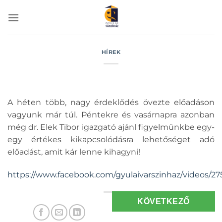
Skip
to
content
HÍREK
A héten több, nagy érdeklődés övezte előadáson
vagyunk már túl. Péntekre és vasárnapra azonban
még dr. Elek Tibor igazgató ajánl figyelmünkbe egy-
egy értékes kikapcsolódásra lehetőséget adó
előadást, amit kár lenne kihagyni!
https://www.facebook.com/gyulaivarszinhaz/videos/2
KÖVETKEZŐ