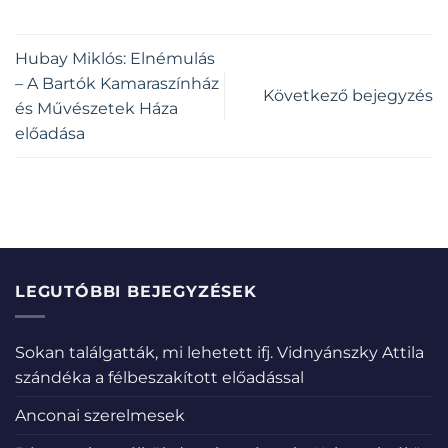
Hubay Miklós: Elnémulás
– A Bartók Kamaraszínház
Következő bejegyzés
és Művészetek Háza
előadása
LEGUTÓBBI BEJEGYZÉSEK
Sokan találgatták, mi lehetett ifj. Vidnyánszky Attila
szándéka a félbeszakított előadással
Anconai szerelmesek