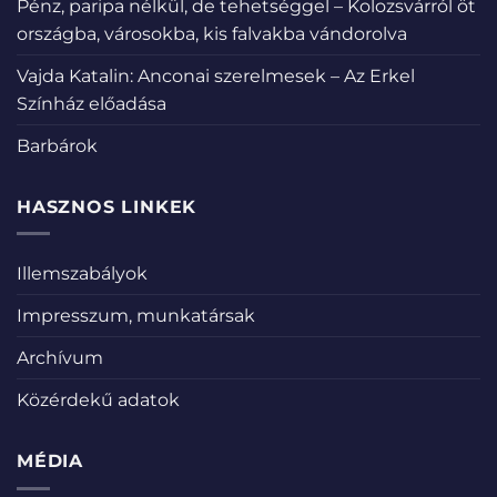
Pénz, paripa nélkül, de tehetséggel – Kolozsvárról öt
országba, városokba, kis falvakba vándorolva
Vajda Katalin: Anconai szerelmesek – Az Erkel
Színház előadása
Barbárok
HASZNOS LINKEK
Illemszabályok
Impresszum, munkatársak
Archívum
Közérdekű adatok
MÉDIA