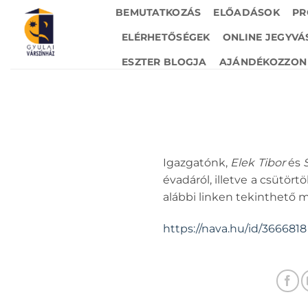
Skip
BEMUTATKOZÁS
ELŐADÁSOK
PR
to
ELÉRHETŐSÉGEK
ONLINE JEGYVÁ
content
ESZTER BLOGJA
AJÁNDÉKOZZON 
Igazgatónk,
Elek Tibor
és
évadáról, illetve a csütörtö
alábbi linken tekinthető me
https://nava.hu/id/3666818