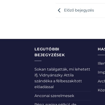
Előző bejegyzés
LEGUTÓBBI
HA
BEJEGYZÉSEK
Ill
Sokan találgatták, mi lehetett
Imp
ifj. Vidnyánszky Attila
szándéka a félbeszakított
Arc
előadással
Köz
Anconai szerelmesek
Pénz, paripa nélkül, de