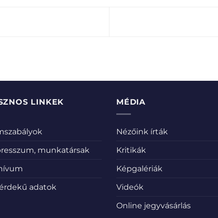
SZNOS LINKEK
MÉDIA
emszabályok
Nézőink írták
resszum, munkatársak
Kritikák
hívum
Képgalériák
érdekű adatok
Videók
Online jegyvásárlás