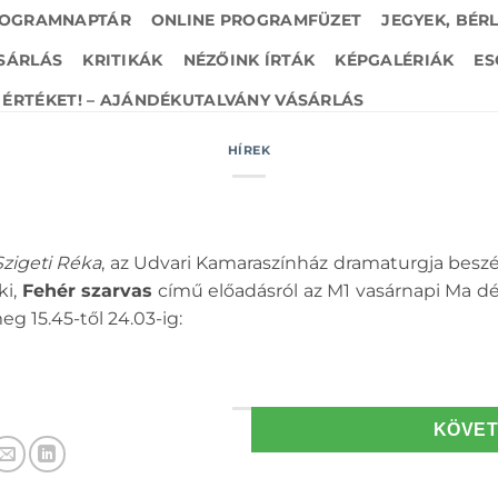
OGRAMNAPTÁR
ONLINE PROGRAMFÜZET
JEGYEK, BÉR
SÁRLÁS
KRITIKÁK
NÉZŐINK ÍRTÁK
KÉPGALÉRIÁK
ES
ÉRTÉKET! – AJÁNDÉKUTALVÁNY VÁSÁRLÁS
HÍREK
Szigeti Réka
, az Udvari Kamaraszínház dramaturgja beszél
ki,
Fehér szarvas
című előadásról az M1 vasárnapi Ma d
g 15.45-től 24.03-ig:
KÖVE