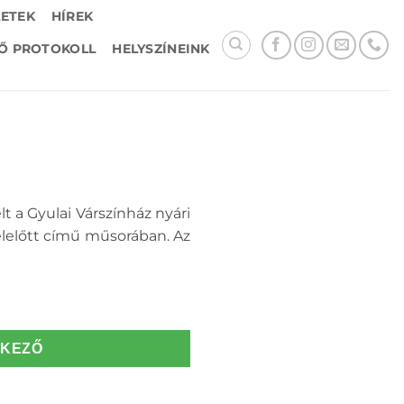
LETEK
HÍREK
Ő PROTOKOLL
HELYSZÍNEINK
t a Gyulai Várszínház nyári
élelőtt című műsorában. Az
TKEZŐ