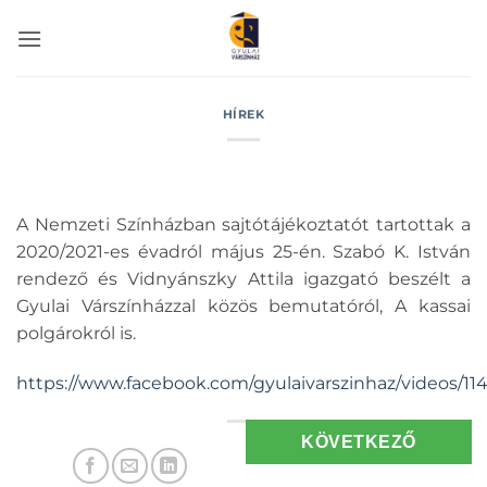
Skip
to
content
HÍREK
A Nemzeti Színházban sajtótájékoztatót tartottak a
2020/2021-es évadról május 25-én. Szabó K. István
rendező és Vidnyánszky Attila igazgató beszélt a
Gyulai Várszínházzal közös bemutatóról, A kassai
polgárokról is.
https://www.facebook.com/gyulaivarszinhaz/videos/11
KÖVETKEZŐ