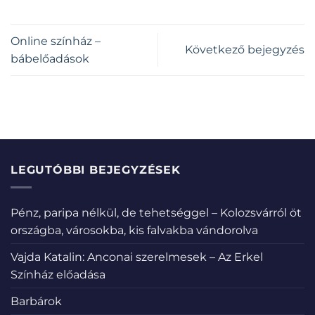
Online színház –
Következő bejegyzés
bábelőadások
LEGUTÓBBI BEJEGYZÉSEK
Pénz, paripa nélkül, de tehetséggel – Kolozsvárról öt
országba, városokba, kis falvakba vándorolva
Vajda Katalin: Anconai szerelmesek – Az Erkel
Színház előadása
Barbárok