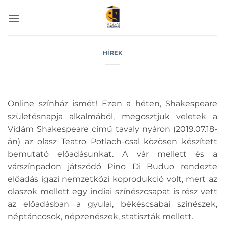
Skip
to
content
HÍREK
Online színház ismét! Ezen a héten, Shakespeare
születésnapja alkalmából, megosztjuk veletek a
Vidám Shakespeare című tavaly nyáron (2019.07.18-
án) az olasz Teatro Potlach-csal közösen készített
bemutató előadásunkat. A vár mellett és a
várszínpadon játszódó Pino Di Buduo rendezte
előadás igazi nemzetközi koprodukció volt, mert az
olaszok mellett egy indiai színészcsapat is rész vett
az előadásban a gyulai, békéscsabai színészek,
néptáncosok, népzenészek, statiszták mellett.