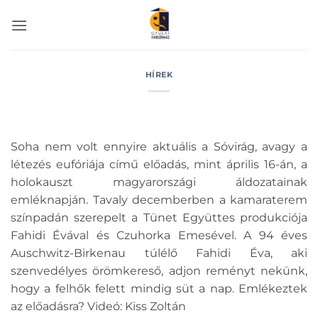
Skip
to
content
HÍREK
Soha nem volt ennyire aktuális a Sóvirág, avagy a
létezés eufóriája című előadás, mint április 16-án, a
holokauszt magyarországi áldozatainak
emléknapján. Tavaly decemberben a kamaraterem
színpadán szerepelt a Tünet Együttes produkciója
Fahidi Évával és Czuhorka Emesével. A 94 éves
Auschwitz-Birkenau túlélő Fahidi Éva, aki
szenvedélyes örömkereső, adjon reményt nekünk,
hogy a felhők felett mindig süt a nap. Emlékeztek
az előadásra? Videó: Kiss Zoltán