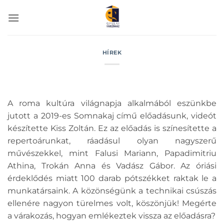
Skip
to
content
HÍREK
A roma kultúra világnapja alkalmából eszünkbe
jutott a 2019-es Somnakaj című előadásunk, videót
készítette Kiss Zoltán. Ez az előadás is színesítette a
repertoárunkat, ráadásul olyan nagyszerű
művészekkel, mint Falusi Mariann, Papadimitriu
Athina, Trokán Anna és Vadász Gábor. Az óriási
érdeklődés miatt 100 darab pótszékket raktak le a
munkatársaink. A közönségünk a technikai csúszás
ellenére nagyon türelmes volt, köszönjük! Megérte
a várakozás, hogyan emlékeztek vissza az előadásra?