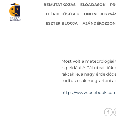
Skip
BEMUTATKOZÁS
ELŐADÁSOK
PR
to
ELÉRHETŐSÉGEK
ONLINE JEGYVÁ
content
ESZTER BLOGJA
AJÁNDÉKOZZON 
Most volt a meteorológiai 
is például A Pál utcai fiú
raktak le, a nagy érdeklődé
tudtuk csak megtartani az 
https://www.facebook.com