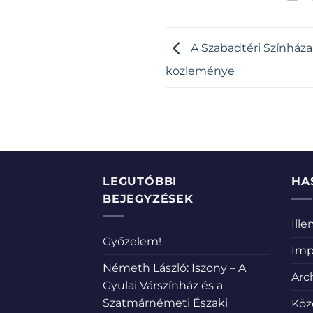
A Szabadtéri Színház
közleménye
LEGUTÓBBI
HA
BEJEGYZÉSEK
Ill
Győzelem!
Imp
Németh László: Iszony – A
Arc
Gyulai Várszínház és a
Szatmárnémeti Északi
Köz