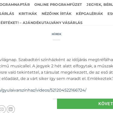
OGRAMNAPTÁR
ONLINE PROGRAMFÜZET
JEGYEK, BÉR
SÁRLÁS
KRITIKÁK
NÉZŐINK ÍRTÁK
KÉPGALÉRIÁK
ES
ÉRTÉKET! – AJÁNDÉKUTALVÁNY VÁSÁRLÁS
HÍREK
világnap. Szabadtéri színházként az időjárás megtréfálhat
k című musicallel. A jegyek 2 hét alatt elfogytak, a műsza
sre való tekintettel, a társulat megérkezett, de az eső á
előadást, de a várt siker így sem maradt el. Emlékeztek
/gyulaivarszinhaz/videos/521204522166724/
KÖVE