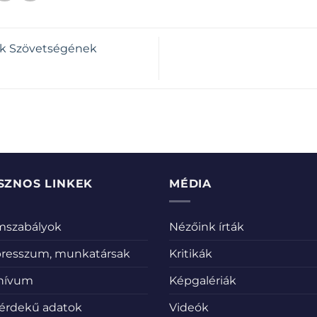
ak Szövetségének
SZNOS LINKEK
MÉDIA
emszabályok
Nézőink írták
resszum, munkatársak
Kritikák
hívum
Képgalériák
érdekű adatok
Videók