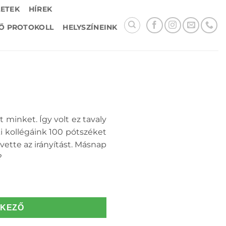
LETEK
HÍREK
Ő PROTOKOLL
HELYSZÍNEINK
 minket. Így volt ez tavaly
ki kollégáink 100 pótszéket
tvette az irányítást. Másnap
?
TKEZŐ